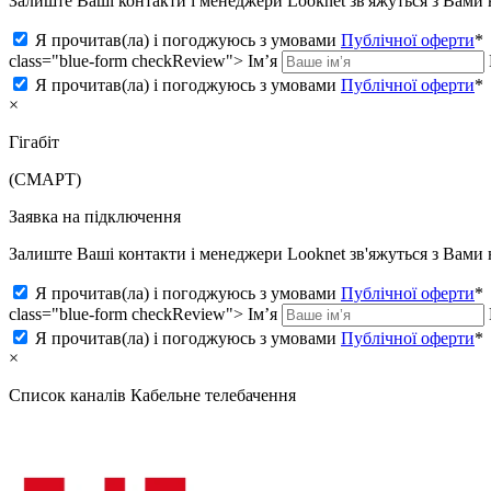
Залиште Ваші контакти і менеджери Looknet зв'яжуться з Вам
Я прочитав(ла) і погоджуюсь з умовами
Публічної оферти
*
class="blue-form checkReview">
Ім’я
Я прочитав(ла) і погоджуюсь з умовами
Публічної оферти
*
×
Гігабіт
(СМАРТ)
Заявка на підключення
Залиште Ваші контакти і менеджери Looknet зв'яжуться з Вам
Я прочитав(ла) і погоджуюсь з умовами
Публічної оферти
*
class="blue-form checkReview">
Ім’я
Я прочитав(ла) і погоджуюсь з умовами
Публічної оферти
*
×
Список каналів
Кабельне телебачення