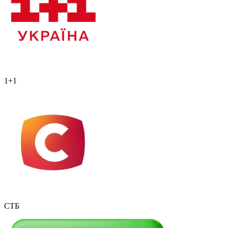
1+1
СТБ