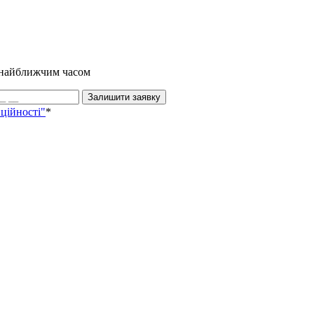
и найближчим часом
Залишити заявку
ційності"
*