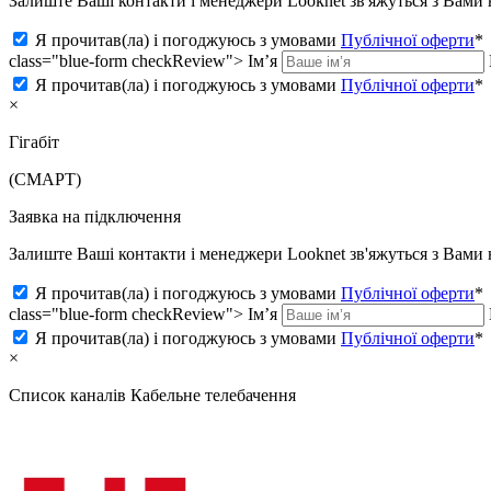
Залиште Ваші контакти і менеджери Looknet зв'яжуться з Вам
Я прочитав(ла) і погоджуюсь з умовами
Публічної оферти
*
class="blue-form checkReview">
Ім’я
Я прочитав(ла) і погоджуюсь з умовами
Публічної оферти
*
×
Гігабіт
(СМАРТ)
Заявка на підключення
Залиште Ваші контакти і менеджери Looknet зв'яжуться з Вам
Я прочитав(ла) і погоджуюсь з умовами
Публічної оферти
*
class="blue-form checkReview">
Ім’я
Я прочитав(ла) і погоджуюсь з умовами
Публічної оферти
*
×
Список каналів
Кабельне телебачення