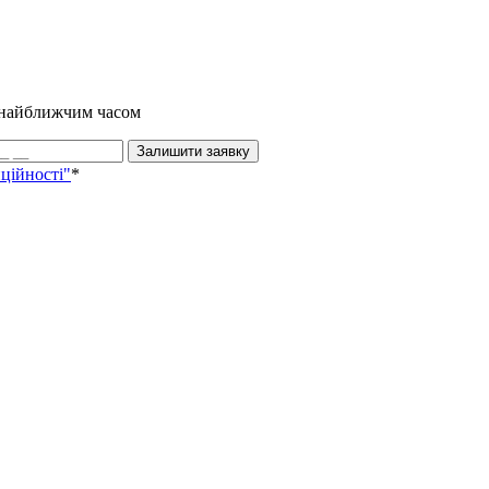
и найближчим часом
Залишити заявку
ційності"
*