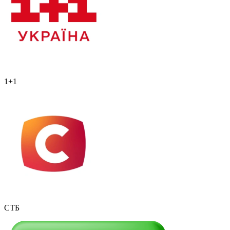
1+1
СТБ