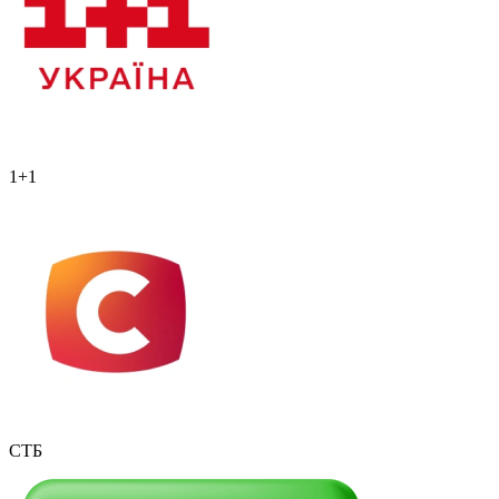
1+1
СТБ