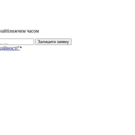
и найближчим часом
Залишити заявку
ційності"
*