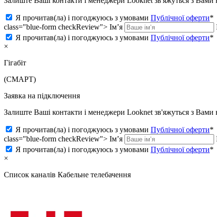
Залиште Ваші контакти і менеджери Looknet зв'яжуться з Вам
Я прочитав(ла) і погоджуюсь з умовами
Публічної оферти
*
class="blue-form checkReview">
Ім’я
Я прочитав(ла) і погоджуюсь з умовами
Публічної оферти
*
×
Гігабіт
(СМАРТ)
Заявка на підключення
Залиште Ваші контакти і менеджери Looknet зв'яжуться з Вам
Я прочитав(ла) і погоджуюсь з умовами
Публічної оферти
*
class="blue-form checkReview">
Ім’я
Я прочитав(ла) і погоджуюсь з умовами
Публічної оферти
*
×
Список каналів
Кабельне телебачення