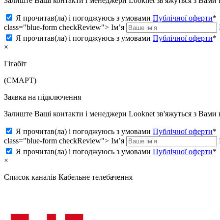
Залиште Ваші контакти і менеджери Looknet зв'яжуться з Вам
Я прочитав(ла) і погоджуюсь з умовами
Публічної оферти
*
class="blue-form checkReview">
Ім’я
Я прочитав(ла) і погоджуюсь з умовами
Публічної оферти
*
×
Гігабіт
(СМАРТ)
Заявка на підключення
Залиште Ваші контакти і менеджери Looknet зв'яжуться з Вам
Я прочитав(ла) і погоджуюсь з умовами
Публічної оферти
*
class="blue-form checkReview">
Ім’я
Я прочитав(ла) і погоджуюсь з умовами
Публічної оферти
*
×
Список каналів
Кабельне телебачення