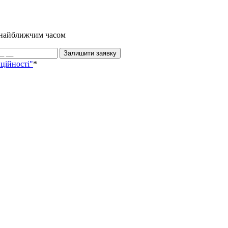
и найближчим часом
Залишити заявку
ційності"
*