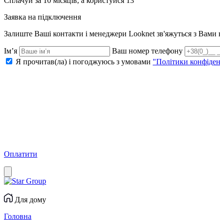
Сплачуй за 10 місяців, а користуйся 13
Заявка на підключення
Залиште Ваші контакти і менеджери Looknet зв'яжуться з Вам
Ім’я
Ваш номер телефону
Я прочитав(ла) і погоджуюсь з умовами
"Політики конфіден
Оплатити
Для дому
Головна