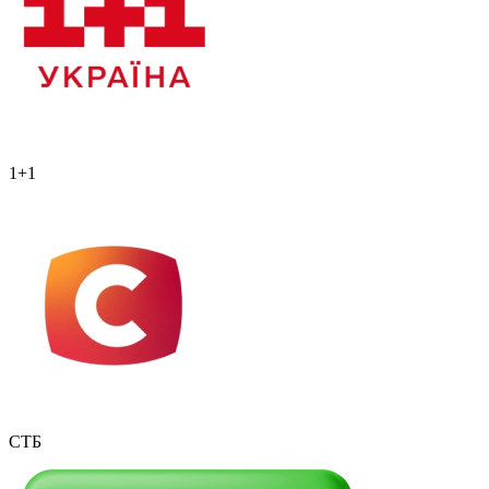
1+1
СТБ