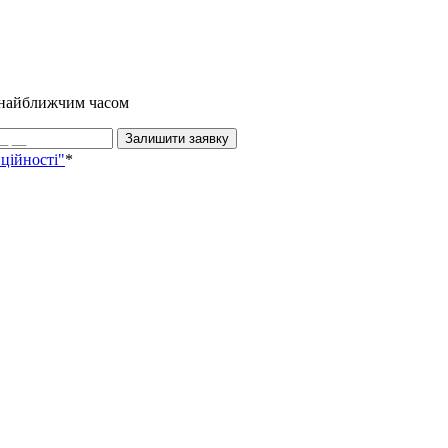
и найближчим часом
Залишити заявку
ційності"
*