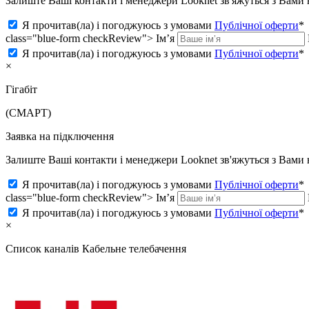
Залиште Ваші контакти і менеджери Looknet зв'яжуться з Вам
Я прочитав(ла) і погоджуюсь з умовами
Публічної оферти
*
class="blue-form checkReview">
Ім’я
Я прочитав(ла) і погоджуюсь з умовами
Публічної оферти
*
×
Гігабіт
(СМАРТ)
Заявка на підключення
Залиште Ваші контакти і менеджери Looknet зв'яжуться з Вам
Я прочитав(ла) і погоджуюсь з умовами
Публічної оферти
*
class="blue-form checkReview">
Ім’я
Я прочитав(ла) і погоджуюсь з умовами
Публічної оферти
*
×
Список каналів
Кабельне телебачення