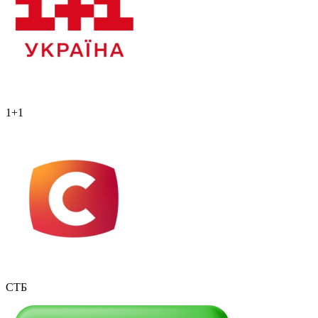
1+1
СТБ