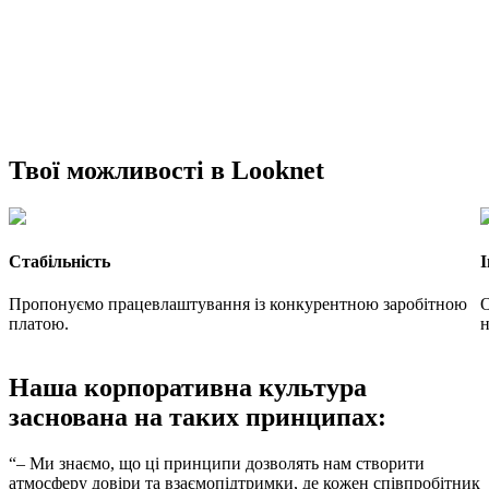
Твої можливості в Looknet
Стабільність
І
Пропонуємо працевлаштування із конкурентною заробітною
О
платою.
н
Наша корпоративна культура
заснована на таких принципах:
“– Ми знаємо, що ці принципи дозволять нам створити
атмосферу довіри та взаємопідтримки, де кожен співпробітник