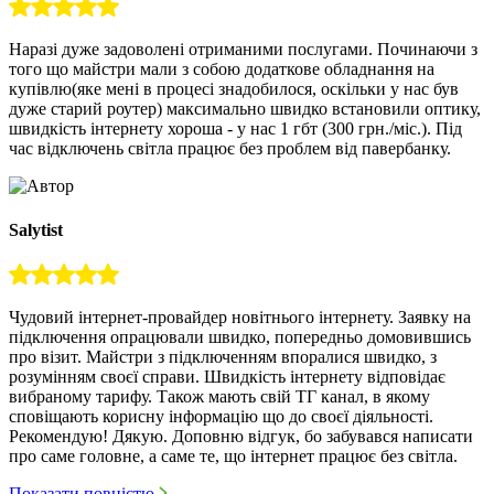
Наразі дуже задоволені отриманими послугами. Починаючи з
того що майстри мали з собою додаткове обладнання на
купівлю(яке мені в процесі знадобилося, оскільки у нас був
дуже старий роутер) максимально швидко встановили оптику,
швидкість інтернету хороша - у нас 1 гбт (300 грн./міс.). Під
час відключень світла працює без проблем від павербанку.
Salytist
Чудовий інтернет-провайдер новітнього інтернету. Заявку на
підключення опрацювали швидко, попередньо домовившись
про візит. Майстри з підключенням впоралися швидко, з
розумінням своєї справи. Швидкість інтернету відповідає
вибраному тарифу. Також мають свій ТГ канал, в якому
сповіщають корисну інформацію що до своєї діяльності.
Рекомендую! Дякую. Доповню відгук, бо забувався написати
про саме головне, а саме те, що інтернет працює без світла.
Показати повністю