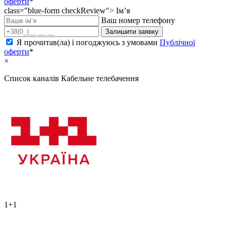
оферти
*
class="blue-form checkReview">
Ім’я
Ваш номер телефону
Залишити заявку
Я прочитав(ла) і погоджуюсь з умовами
Публічної
оферти
*
×
Список каналів
Кабельне телебачення
1+1