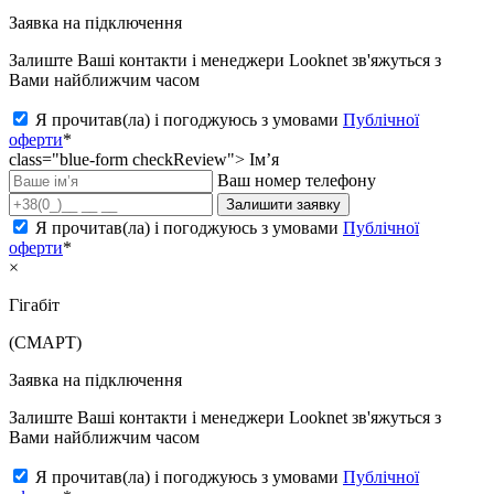
Заявка на підключення
Залиште Ваші контакти і менеджери Looknet зв'яжуться з
Вами найближчим часом
Я прочитав(ла) і погоджуюсь з умовами
Публічної
оферти
*
class="blue-form checkReview">
Ім’я
Ваш номер телефону
Залишити заявку
Я прочитав(ла) і погоджуюсь з умовами
Публічної
оферти
*
×
Гігабіт
(СМАРТ)
Заявка на підключення
Залиште Ваші контакти і менеджери Looknet зв'яжуться з
Вами найближчим часом
Я прочитав(ла) і погоджуюсь з умовами
Публічної