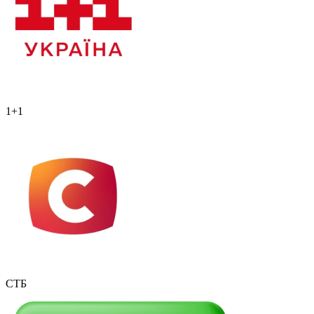
1+1
СТБ