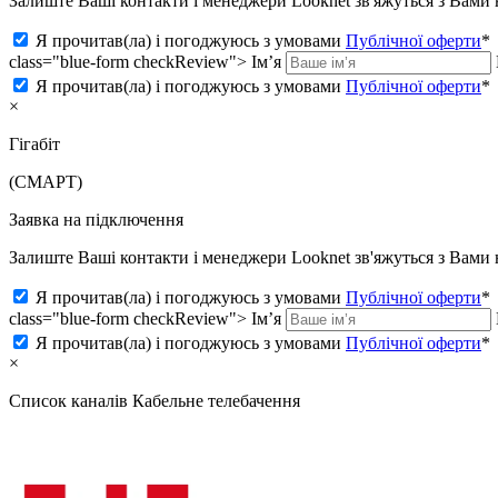
Залиште Ваші контакти і менеджери Looknet зв'яжуться з Вам
Я прочитав(ла) і погоджуюсь з умовами
Публічної оферти
*
class="blue-form checkReview">
Ім’я
Я прочитав(ла) і погоджуюсь з умовами
Публічної оферти
*
×
Гігабіт
(СМАРТ)
Заявка на підключення
Залиште Ваші контакти і менеджери Looknet зв'яжуться з Вам
Я прочитав(ла) і погоджуюсь з умовами
Публічної оферти
*
class="blue-form checkReview">
Ім’я
Я прочитав(ла) і погоджуюсь з умовами
Публічної оферти
*
×
Список каналів
Кабельне телебачення