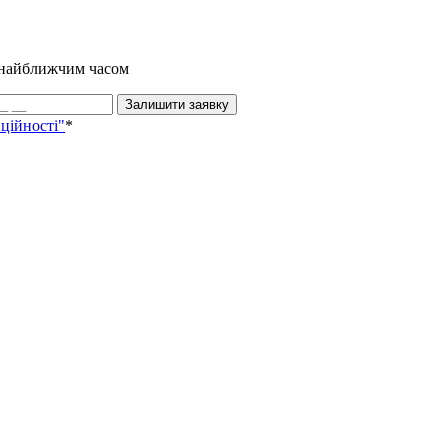
и найближчим часом
Залишити заявку
ційності"
*