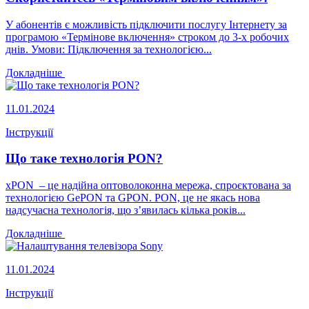
У абонентів є можливість підключити послугу Інтернету за
програмою «Термінове включення» строком до 3-х робочих
днів. Умови: Підключення за технологією...
Докладніше
11.01.2024
Інструкції
Що таке технологія PON?
xPON – це надійна оптоволоконна мережа, спроєктована за
технологією GePON та GPON. PON, це не якась нова
надсучасна технологія, що з’явилась кілька років...
Докладніше
11.01.2024
Інструкції