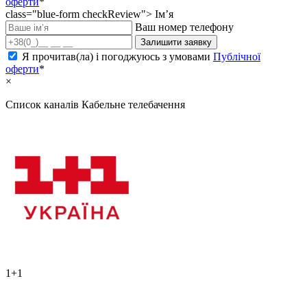
оферти
*
class="blue-form checkReview">
Ім’я
Ваш номер телефону
Залишити заявку
Я прочитав(ла) і погоджуюсь з умовами
Публічної
оферти
*
×
Список каналів
Кабельне телебачення
1+1