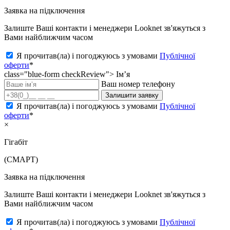
Заявка на підключення
Залиште Ваші контакти і менеджери Looknet зв'яжуться з
Вами найближчим часом
Я прочитав(ла) і погоджуюсь з умовами
Публічної
оферти
*
class="blue-form checkReview">
Ім’я
Ваш номер телефону
Залишити заявку
Я прочитав(ла) і погоджуюсь з умовами
Публічної
оферти
*
×
Гігабіт
(СМАРТ)
Заявка на підключення
Залиште Ваші контакти і менеджери Looknet зв'яжуться з
Вами найближчим часом
Я прочитав(ла) і погоджуюсь з умовами
Публічної