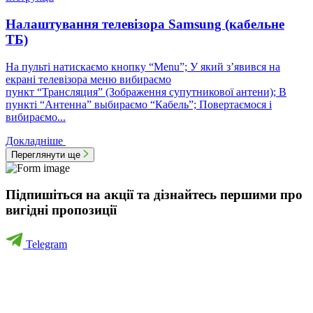
Налаштування телевізора Samsung (кабельне
ТБ)
На пульті натискаємо кнопку “Menu”; У який з’явився на
екрані телевізора меню вибираємо
пункт “Трансляция” (Зображення супутникової антени); В
пункті “Антенна” выбираємо “Кабель”; Повертаємося і
вибираємо...
Докладніше
Переглянути ще
Підпишіться на акції та дізнайтесь першими про
вигідні пропозиції
Telegram