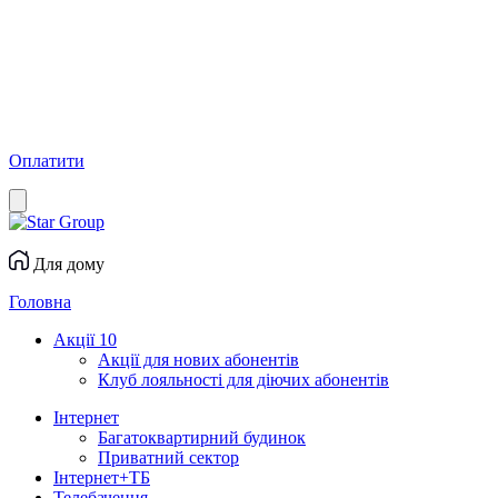
Оплатити
Для дому
Головна
Акції
10
Акції для нових абонентів
Клуб лояльності для діючих абонентів
Інтернет
Багатоквартирний будинок
Приватний сектор
Інтернет+ТБ
Телебачення