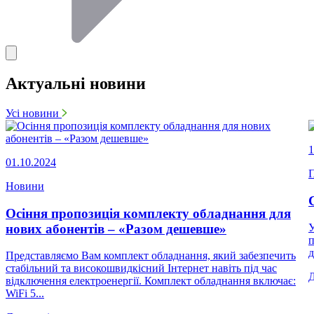
Актуальні новини
Усі новини
1
01.10.2024
П
Новини
Осіння пропозиція комплекту обладнання для
нових абонентів – «Разом дешевше»
У
п
д
Представляємо Вам комплект обладнання, який забезпечить
стабільний та високошвидкісний Інтернет навіть під час
відключення електроенергії. Комплект обладнання включає:
WiFi 5...