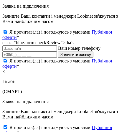
Заявка на підключення
Залиште Ваші контакти і менеджери Looknet зв'яжуться з
Вами найближчим часом
Я прочитав(ла) і погоджуюсь з умовами
Публічної
оферти
*
class="blue-form checkReview">
Ім’я
Ваш номер телефону
Залишити заявку
Я прочитав(ла) і погоджуюсь з умовами
Публічної
оферти
*
×
Гігабіт
(СМАРТ)
Заявка на підключення
Залиште Ваші контакти і менеджери Looknet зв'яжуться з
Вами найближчим часом
Я прочитав(ла) і погоджуюсь з умовами
Публічної