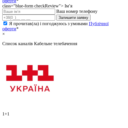
оферти
*
class="blue-form checkReview">
Ім’я
Ваш номер телефону
Залишити заявку
Я прочитав(ла) і погоджуюсь з умовами
Публічної
оферти
*
×
Список каналів
Кабельне телебачення
1+1