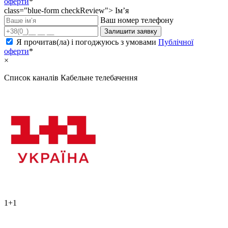
оферти
*
class="blue-form checkReview">
Ім’я
Ваш номер телефону
Залишити заявку
Я прочитав(ла) і погоджуюсь з умовами
Публічної
оферти
*
×
Список каналів
Кабельне телебачення
1+1