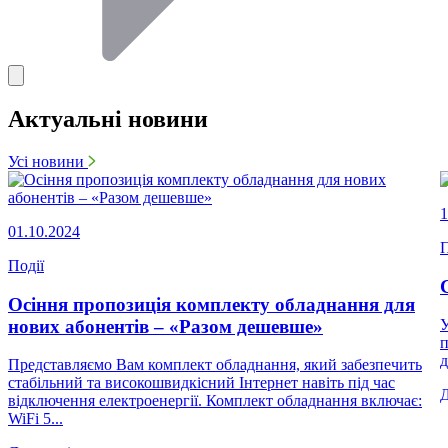
Актуальні новини
Усі новини
1
01.10.2024
П
Події
Осіння пропозиція комплекту обладнання для
нових абонентів – «Разом дешевше»
У
п
д
Представляємо Вам комплект обладнання, який забезпечить
стабільний та високошвидкісний Інтернет навіть під час
відключення електроенергії. Комплект обладнання включає:
WiFi 5...