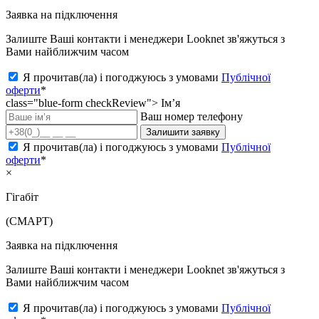
Заявка на підключення
Залиште Ваші контакти і менеджери Looknet зв'яжуться з
Вами найближчим часом
Я прочитав(ла) і погоджуюсь з умовами
Публічної
оферти
*
class="blue-form checkReview">
Ім’я
Ваш номер телефону
Залишити заявку
Я прочитав(ла) і погоджуюсь з умовами
Публічної
оферти
*
×
Гігабіт
(СМАРТ)
Заявка на підключення
Залиште Ваші контакти і менеджери Looknet зв'яжуться з
Вами найближчим часом
Я прочитав(ла) і погоджуюсь з умовами
Публічної