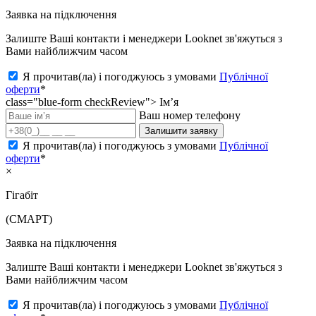
Заявка на підключення
Залиште Ваші контакти і менеджери Looknet зв'яжуться з
Вами найближчим часом
Я прочитав(ла) і погоджуюсь з умовами
Публічної
оферти
*
class="blue-form checkReview">
Ім’я
Ваш номер телефону
Залишити заявку
Я прочитав(ла) і погоджуюсь з умовами
Публічної
оферти
*
×
Гігабіт
(СМАРТ)
Заявка на підключення
Залиште Ваші контакти і менеджери Looknet зв'яжуться з
Вами найближчим часом
Я прочитав(ла) і погоджуюсь з умовами
Публічної