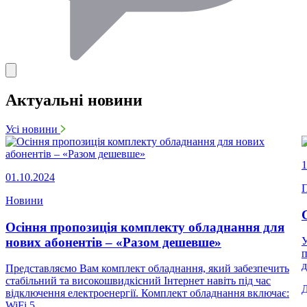
Актуальні новини
Усі новини
1
01.10.2024
П
Новини
Осіння пропозиція комплекту обладнання для
нових абонентів – «Разом дешевше»
У
п
д
Представляємо Вам комплект обладнання, який забезпечить
стабільний та високошвидкісний Інтернет навіть під час
відключення електроенергії. Комплект обладнання включає:
WiFi 5...