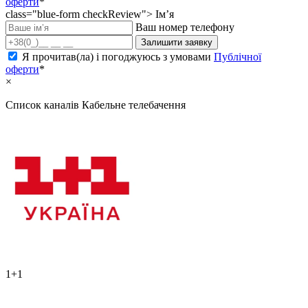
оферти
*
class="blue-form checkReview">
Ім’я
Ваш номер телефону
Залишити заявку
Я прочитав(ла) і погоджуюсь з умовами
Публічної
оферти
*
×
Список каналів
Кабельне телебачення
1+1