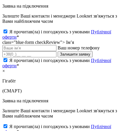
Заявка на підключення
Залиште Ваші контакти і менеджери Looknet зв'яжуться з
Вами найближчим часом
Я прочитав(ла) і погоджуюсь з умовами
Публічної
оферти
*
class="blue-form checkReview">
Ім’я
Ваш номер телефону
Залишити заявку
Я прочитав(ла) і погоджуюсь з умовами
Публічної
оферти
*
×
Гігабіт
(СМАРТ)
Заявка на підключення
Залиште Ваші контакти і менеджери Looknet зв'яжуться з
Вами найближчим часом
Я прочитав(ла) і погоджуюсь з умовами
Публічної