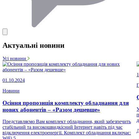
Актуальні новини
Усі новини
1
01.10.2024
П
Новини
Осіння пропозиція комплекту обладнання для
нових абонентів – «Разом дешевше»
У
п
д
Представляємо Вам комплект обладнання, який забезпечить
стабільний та високошвидкісний Інтернет навіть під час
відключення електроенергії. Комплект обладнання включає:
WiFi 5...