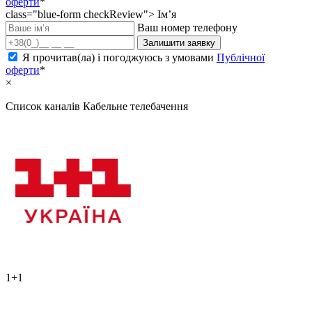
оферти
*
class="blue-form checkReview">
Ім’я
Ваш номер телефону
Залишити заявку
Я прочитав(ла) і погоджуюсь з умовами
Публічної
оферти
*
×
Список каналів
Кабельне телебачення
1+1