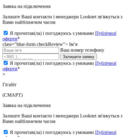
Заявка на підключення
Залиште Ваші контакти і менеджери Looknet зв'яжуться з
Вами найближчим часом
Я прочитав(ла) і погоджуюсь з умовами
Публічної
оферти
*
class="blue-form checkReview">
Ім’я
Ваш номер телефону
Залишити заявку
Я прочитав(ла) і погоджуюсь з умовами
Публічної
оферти
*
×
Гігабіт
(СМАРТ)
Заявка на підключення
Залиште Ваші контакти і менеджери Looknet зв'яжуться з
Вами найближчим часом
Я прочитав(ла) і погоджуюсь з умовами
Публічної