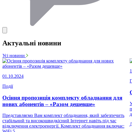
Актуальні новини
Усі новини
1
01.10.2024
П
Події
Осіння пропозиція комплекту обладнання для
нових абонентів – «Разом дешевше»
У
п
д
Представляємо Вам комплект обладнання, який забезпечить
стабільний та високошвидкісний Інтернет навіть під час
відключення електроенергії. Комплект обладнання включає:
WiFi 5...