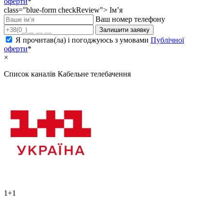
оферти
*
class="blue-form checkReview">
Ім’я
Ваш номер телефону
Залишити заявку
Я прочитав(ла) і погоджуюсь з умовами
Публічної
оферти
*
×
Список каналів
Кабельне телебачення
1+1