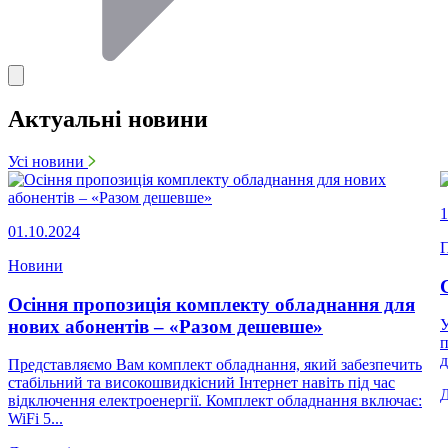
Актуальні новини
Усі новини
1
01.10.2024
П
Новини
Осіння пропозиція комплекту обладнання для
нових абонентів – «Разом дешевше»
У
п
д
Представляємо Вам комплект обладнання, який забезпечить
стабільний та високошвидкісний Інтернет навіть під час
відключення електроенергії. Комплект обладнання включає:
WiFi 5...