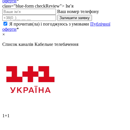
оферти
*
class="blue-form checkReview">
Ім’я
Ваш номер телефону
Залишити заявку
Я прочитав(ла) і погоджуюсь з умовами
Публічної
оферти
*
×
Список каналів
Кабельне телебачення
1+1