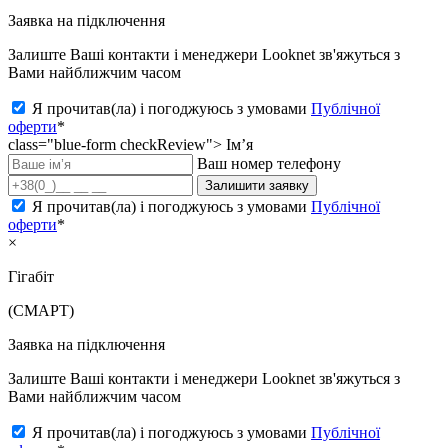
Заявка на підключення
Залиште Ваші контакти і менеджери Looknet зв'яжуться з
Вами найближчим часом
Я прочитав(ла) і погоджуюсь з умовами
Публічної
оферти
*
class="blue-form checkReview">
Ім’я
Ваш номер телефону
Залишити заявку
Я прочитав(ла) і погоджуюсь з умовами
Публічної
оферти
*
×
Гігабіт
(СМАРТ)
Заявка на підключення
Залиште Ваші контакти і менеджери Looknet зв'яжуться з
Вами найближчим часом
Я прочитав(ла) і погоджуюсь з умовами
Публічної