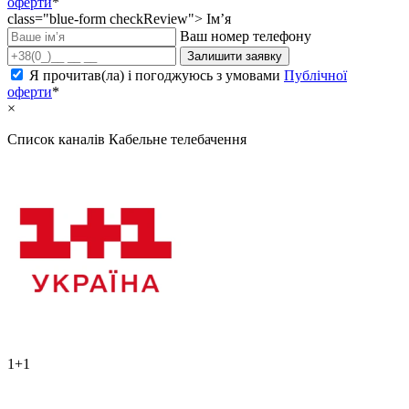
оферти
*
class="blue-form checkReview">
Ім’я
Ваш номер телефону
Залишити заявку
Я прочитав(ла) і погоджуюсь з умовами
Публічної
оферти
*
×
Список каналів
Кабельне телебачення
1+1