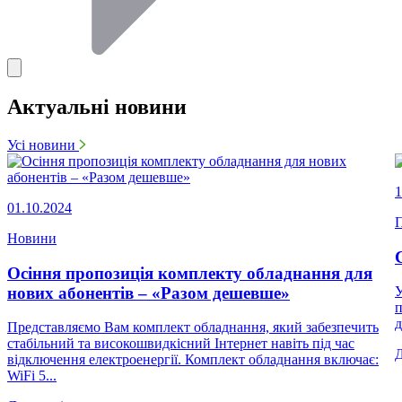
Актуальні новини
Усі новини
1
01.10.2024
П
Новини
Осіння пропозиція комплекту обладнання для
нових абонентів – «Разом дешевше»
У
п
д
Представляємо Вам комплект обладнання, який забезпечить
стабільний та високошвидкісний Інтернет навіть під час
відключення електроенергії. Комплект обладнання включає:
WiFi 5...