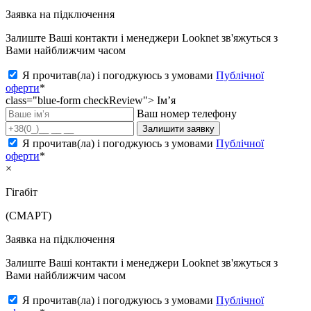
Заявка на підключення
Залиште Ваші контакти і менеджери Looknet зв'яжуться з
Вами найближчим часом
Я прочитав(ла) і погоджуюсь з умовами
Публічної
оферти
*
class="blue-form checkReview">
Ім’я
Ваш номер телефону
Залишити заявку
Я прочитав(ла) і погоджуюсь з умовами
Публічної
оферти
*
×
Гігабіт
(СМАРТ)
Заявка на підключення
Залиште Ваші контакти і менеджери Looknet зв'яжуться з
Вами найближчим часом
Я прочитав(ла) і погоджуюсь з умовами
Публічної