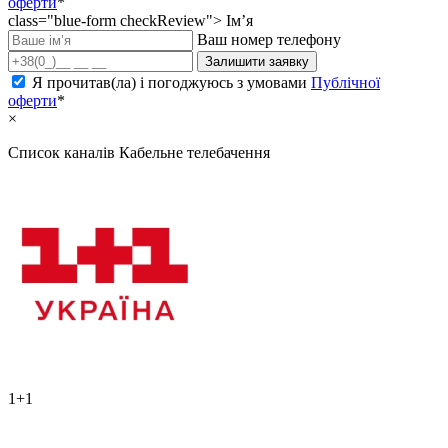
оферти
*
class="blue-form checkReview">
Ім’я
Ваш номер телефону
Залишити заявку
Я прочитав(ла) і погоджуюсь з умовами
Публічної
оферти
*
×
Список каналів
Кабельне телебачення
1+1