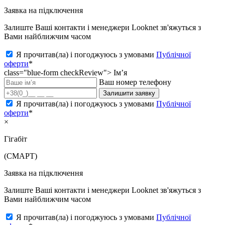
Заявка на підключення
Залиште Ваші контакти і менеджери Looknet зв'яжуться з
Вами найближчим часом
Я прочитав(ла) і погоджуюсь з умовами
Публічної
оферти
*
class="blue-form checkReview">
Ім’я
Ваш номер телефону
Залишити заявку
Я прочитав(ла) і погоджуюсь з умовами
Публічної
оферти
*
×
Гігабіт
(СМАРТ)
Заявка на підключення
Залиште Ваші контакти і менеджери Looknet зв'яжуться з
Вами найближчим часом
Я прочитав(ла) і погоджуюсь з умовами
Публічної