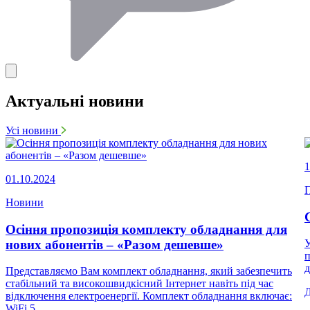
Актуальні новини
Усі новини
1
01.10.2024
П
Новини
Осіння пропозиція комплекту обладнання для
нових абонентів – «Разом дешевше»
У
п
д
Представляємо Вам комплект обладнання, який забезпечить
стабільний та високошвидкісний Інтернет навіть під час
відключення електроенергії. Комплект обладнання включає:
WiFi 5...