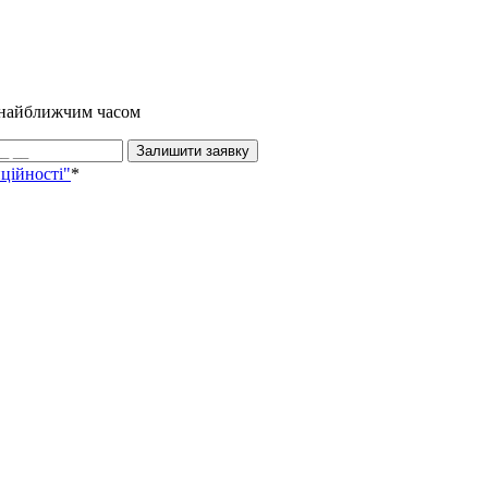
и найближчим часом
Залишити заявку
ційності"
*