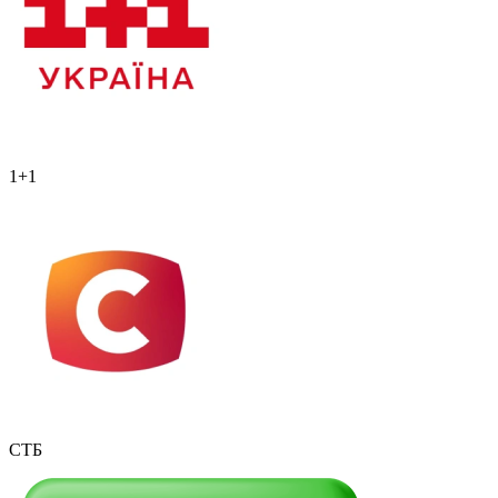
1+1
СТБ