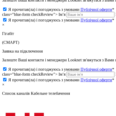
Залиште Ваші контакти і менеджери Looknet зв'яжуться з Вам
Я прочитав(ла) і погоджуюсь з умовами
Публічної оферти
*
class="blue-form checkReview">
Ім’я
Я прочитав(ла) і погоджуюсь з умовами
Публічної оферти
*
×
Гігабіт
(СМАРТ)
Заявка на підключення
Залиште Ваші контакти і менеджери Looknet зв'яжуться з Вам
Я прочитав(ла) і погоджуюсь з умовами
Публічної оферти
*
class="blue-form checkReview">
Ім’я
Я прочитав(ла) і погоджуюсь з умовами
Публічної оферти
*
×
Список каналів
Кабельне телебачення