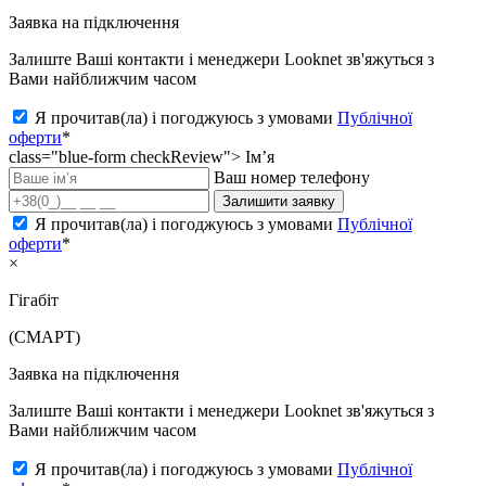
Заявка на підключення
Залиште Ваші контакти і менеджери Looknet зв'яжуться з
Вами найближчим часом
Я прочитав(ла) і погоджуюсь з умовами
Публічної
оферти
*
class="blue-form checkReview">
Ім’я
Ваш номер телефону
Залишити заявку
Я прочитав(ла) і погоджуюсь з умовами
Публічної
оферти
*
×
Гігабіт
(СМАРТ)
Заявка на підключення
Залиште Ваші контакти і менеджери Looknet зв'яжуться з
Вами найближчим часом
Я прочитав(ла) і погоджуюсь з умовами
Публічної