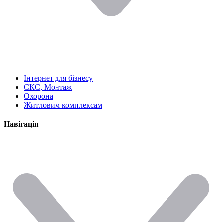
Інтернет для бізнесу
СКС, Монтаж
Охорона
Житловим комплексам
Навігація