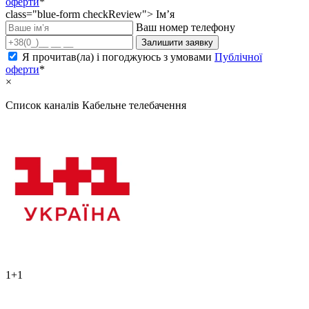
оферти
*
class="blue-form checkReview">
Ім’я
Ваш номер телефону
Залишити заявку
Я прочитав(ла) і погоджуюсь з умовами
Публічної
оферти
*
×
Список каналів
Кабельне телебачення
1+1