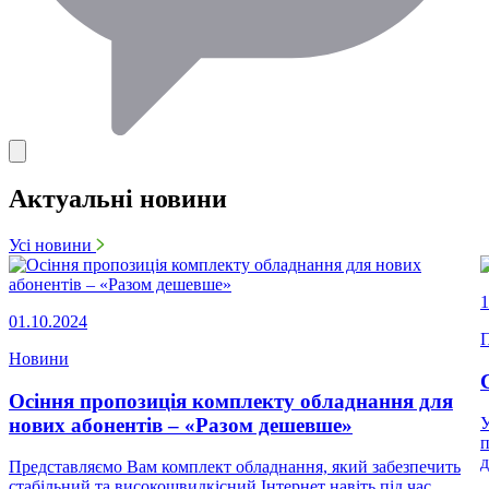
Актуальні новини
Усі новини
1
01.10.2024
П
Новини
Осіння пропозиція комплекту обладнання для
нових абонентів – «Разом дешевше»
У
п
д
Представляємо Вам комплект обладнання, який забезпечить
стабільний та високошвидкісний Інтернет навіть під час