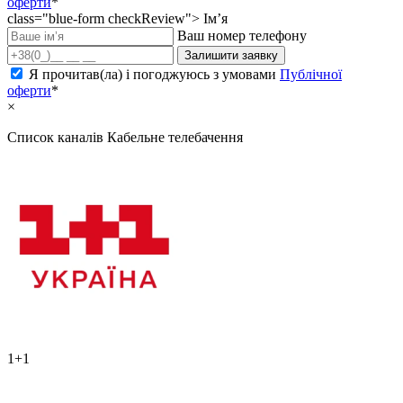
оферти
*
class="blue-form checkReview">
Ім’я
Ваш номер телефону
Залишити заявку
Я прочитав(ла) і погоджуюсь з умовами
Публічної
оферти
*
×
Список каналів
Кабельне телебачення
1+1