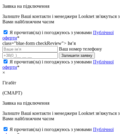
Заявка на підключення
Залиште Ваші контакти і менеджери Looknet зв'яжуться з
Вами найближчим часом
Я прочитав(ла) і погоджуюсь з умовами
Публічної
оферти
*
class="blue-form checkReview">
Ім’я
Ваш номер телефону
Залишити заявку
Я прочитав(ла) і погоджуюсь з умовами
Публічної
оферти
*
×
Гігабіт
(СМАРТ)
Заявка на підключення
Залиште Ваші контакти і менеджери Looknet зв'яжуться з
Вами найближчим часом
Я прочитав(ла) і погоджуюсь з умовами
Публічної