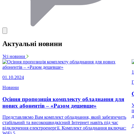
Актуальні новини
Усі новини
1
01.10.2024
П
Новини
Осіння пропозиція комплекту обладнання для
нових абонентів – «Разом дешевше»
У
п
д
Представляємо Вам комплект обладнання, який забезпечить
стабільний та високошвидкісний Інтернет навіть під час
відключення електроенергії. Комплект обладнання включає:
WiFi 5...