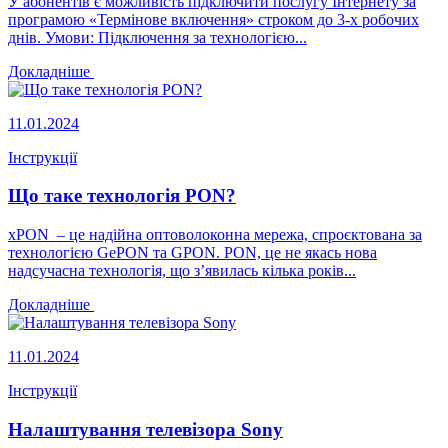
У абонентів є можливість підключити послугу Інтернету за
програмою «Термінове включення» строком до 3-х робочих
днів. Умови: Підключення за технологією...
Докладніше
11.01.2024
Інструкції
Що таке технологія PON?
xPON – це надійна оптоволоконна мережа, спроєктована за
технологією GePON та GPON. PON, це не якась нова
надсучасна технологія, що з’явилась кілька років...
Докладніше
11.01.2024
Інструкції
Налаштування телевізора Sony