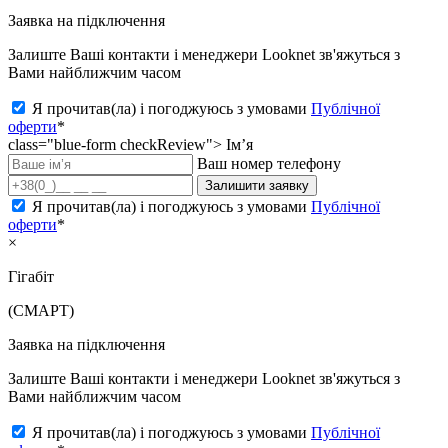
Заявка на підключення
Залиште Ваші контакти і менеджери Looknet зв'яжуться з
Вами найближчим часом
Я прочитав(ла) і погоджуюсь з умовами
Публічної
оферти
*
class="blue-form checkReview">
Ім’я
Ваш номер телефону
Залишити заявку
Я прочитав(ла) і погоджуюсь з умовами
Публічної
оферти
*
×
Гігабіт
(СМАРТ)
Заявка на підключення
Залиште Ваші контакти і менеджери Looknet зв'яжуться з
Вами найближчим часом
Я прочитав(ла) і погоджуюсь з умовами
Публічної