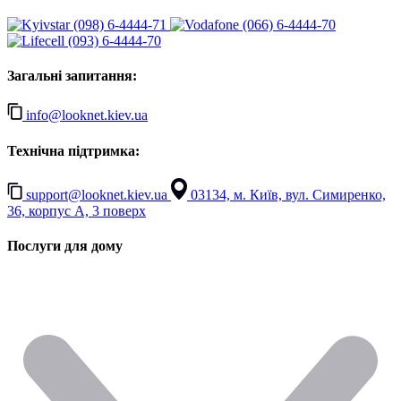
(098) 6-4444-71
(066) 6-4444-70
(093) 6-4444-70
Загальні запитання:
info@looknet.kiev.ua
Технічна підтримка:
support@looknet.kiev.ua
03134, м. Київ, вул. Симиренко,
36, корпус А, 3 поверх
Послуги для дому