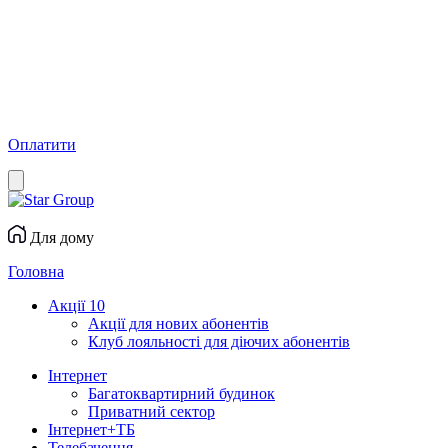
Оплатити
Для дому
Головна
Акції
10
Акції для нових абонентів
Клуб лояльності для діючих абонентів
Інтернет
Багатоквартирний будинок
Приватний сектор
Інтернет+ТБ
Телебачення