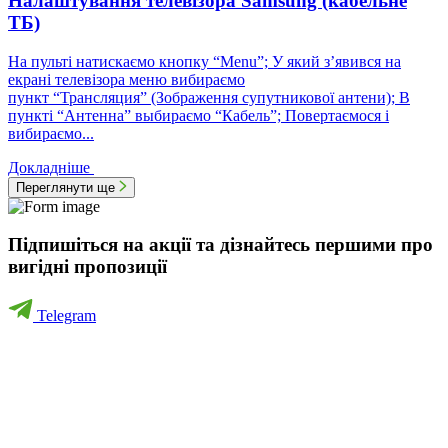
Налаштування телевізора Samsung (кабельне
ТБ)
На пульті натискаємо кнопку “Menu”; У який з’явився на
екрані телевізора меню вибираємо
пункт “Трансляция” (Зображення супутникової антени); В
пункті “Антенна” выбираємо “Кабель”; Повертаємося і
вибираємо...
Докладніше
Переглянути ще
Підпишіться на акції та дізнайтесь першими про
вигідні пропозиції
Telegram