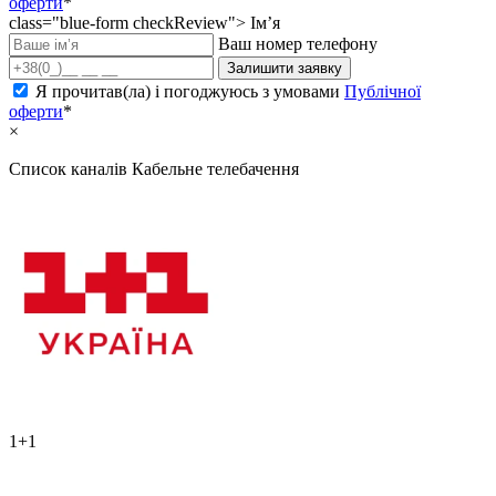
оферти
*
class="blue-form checkReview">
Ім’я
Ваш номер телефону
Залишити заявку
Я прочитав(ла) і погоджуюсь з умовами
Публічної
оферти
*
×
Список каналів
Кабельне телебачення
1+1