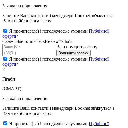
Заявка на підключення
Залиште Ваші контакти і менеджери Looknet зв'яжуться з
Вами найближчим часом
Я прочитав(ла) і погоджуюсь з умовами
Публічної
оферти
*
class="blue-form checkReview">
Ім’я
Ваш номер телефону
Залишити заявку
Я прочитав(ла) і погоджуюсь з умовами
Публічної
оферти
*
×
Гігабіт
(СМАРТ)
Заявка на підключення
Залиште Ваші контакти і менеджери Looknet зв'яжуться з
Вами найближчим часом
Я прочитав(ла) і погоджуюсь з умовами
Публічної