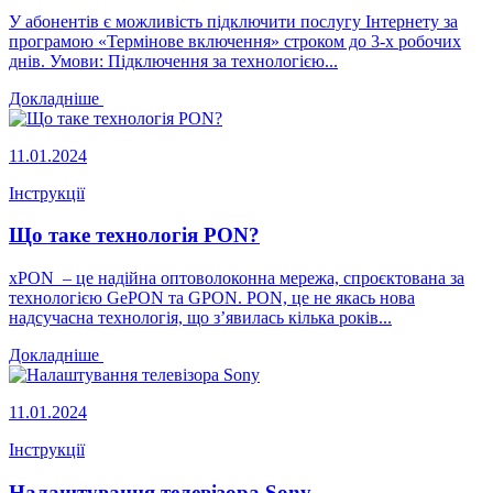
У абонентів є можливість підключити послугу Інтернету за
програмою «Термінове включення» строком до 3-х робочих
днів. Умови: Підключення за технологією...
Докладніше
11.01.2024
Інструкції
Що таке технологія PON?
xPON – це надійна оптоволоконна мережа, спроєктована за
технологією GePON та GPON. PON, це не якась нова
надсучасна технологія, що з’явилась кілька років...
Докладніше
11.01.2024
Інструкції
Налаштування телевізора Sony