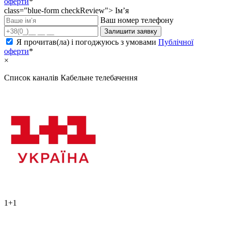
оферти
*
class="blue-form checkReview">
Ім’я
Ваш номер телефону
Залишити заявку
Я прочитав(ла) і погоджуюсь з умовами
Публічної
оферти
*
×
Список каналів
Кабельне телебачення
1+1