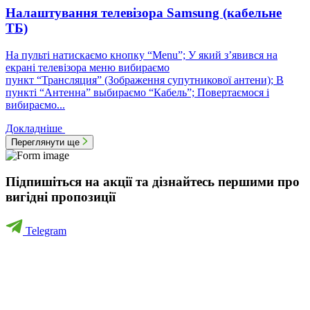
Налаштування телевізора Samsung (кабельне
ТБ)
На пульті натискаємо кнопку “Menu”; У який з’явився на
екрані телевізора меню вибираємо
пункт “Трансляция” (Зображення супутникової антени); В
пункті “Антенна” выбираємо “Кабель”; Повертаємося і
вибираємо...
Докладніше
Переглянути ще
Підпишіться на акції та дізнайтесь першими про
вигідні пропозиції
Telegram