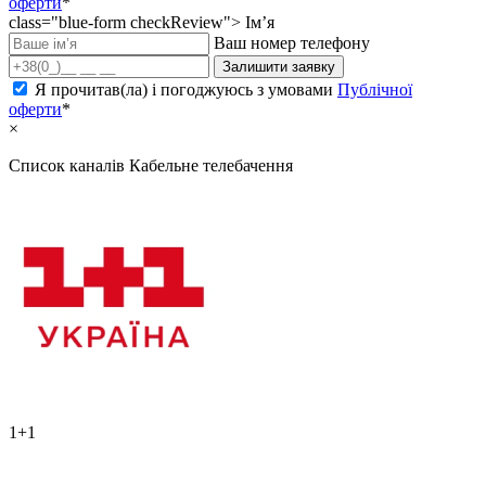
оферти
*
class="blue-form checkReview">
Ім’я
Ваш номер телефону
Залишити заявку
Я прочитав(ла) і погоджуюсь з умовами
Публічної
оферти
*
×
Список каналів
Кабельне телебачення
1+1