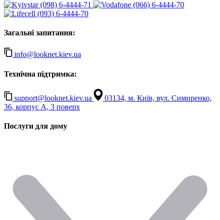
(098) 6-4444-71
(066) 6-4444-70
(093) 6-4444-70
Загальні запитання:
info@looknet.kiev.ua
Технічна підтримка:
support@looknet.kiev.ua
03134, м. Київ, вул. Симиренко,
36, корпус А, 3 поверх
Послуги для дому