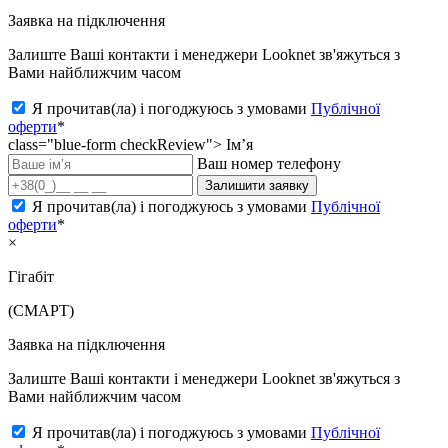
Заявка на підключення
Залиште Ваші контакти і менеджери Looknet зв'яжуться з
Вами найближчим часом
Я прочитав(ла) і погоджуюсь з умовами
Публічної
оферти
*
class="blue-form checkReview">
Ім’я
Ваш номер телефону
Залишити заявку
Я прочитав(ла) і погоджуюсь з умовами
Публічної
оферти
*
×
Гігабіт
(СМАРТ)
Заявка на підключення
Залиште Ваші контакти і менеджери Looknet зв'яжуться з
Вами найближчим часом
Я прочитав(ла) і погоджуюсь з умовами
Публічної