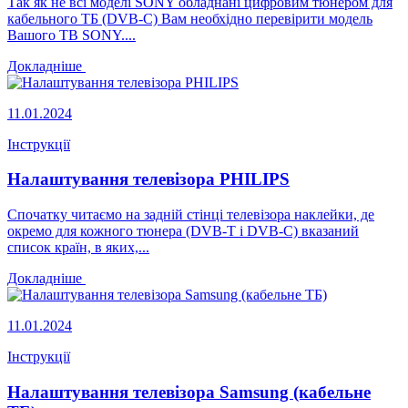
Так як не всі моделі SONY обладнані цифровим тюнером для
кабельного ТБ (DVB-C) Вам необхідно перевірити модель
Вашого ТВ SONY....
Докладніше
11.01.2024
Інструкції
Налаштування телевізора PHILIPS
Спочатку читаємо на задній стінці телевізора наклейки, де
окремо для кожного тюнера (DVB-T і DVB-C) вказаний
список країн, в яких,...
Докладніше
11.01.2024
Інструкції
Налаштування телевізора Samsung (кабельне