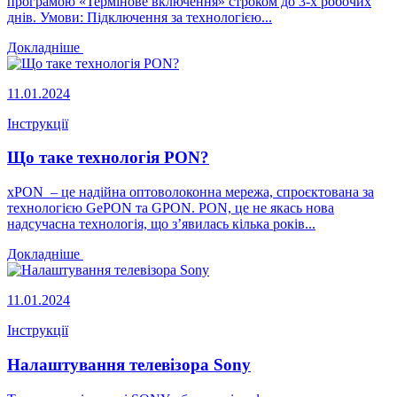
програмою «Термінове включення» строком до 3-х робочих
днів. Умови: Підключення за технологією...
Докладніше
11.01.2024
Інструкції
Що таке технологія PON?
xPON – це надійна оптоволоконна мережа, спроєктована за
технологією GePON та GPON. PON, це не якась нова
надсучасна технологія, що з’явилась кілька років...
Докладніше
11.01.2024
Інструкції
Налаштування телевізора Sony