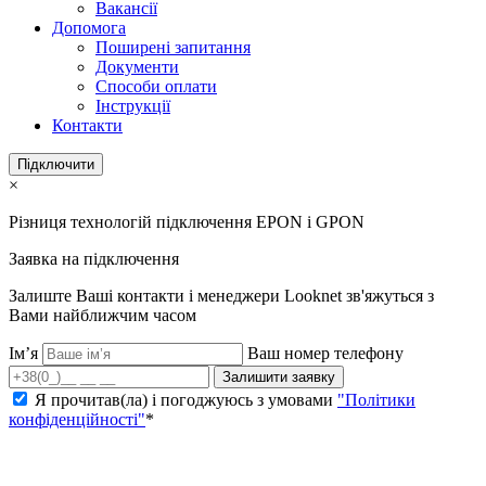
Вакансії
Допомога
Поширені запитання
Документи
Способи оплати
Інструкції
Контакти
Підключити
×
Різниця технологій підключення EPON і GPON
Заявка на підключення
Залиште Ваші контакти і менеджери Looknet зв'яжуться з
Вами найближчим часом
Ім’я
Ваш номер телефону
Залишити заявку
Я прочитав(ла) і погоджуюсь з умовами
"Політики
конфіденційності"
*