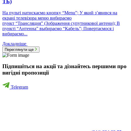
ТБ)
На пульті натискаємо кнопку “Menu”; У який з’явився на
екрані телевізора меню вибираємо
пункт “Трансляция” (Зображення супутникової антени); В
пункті “Антенна” выбираємо “Кабель”; Повертаємося і
вибираємо...
Докладніше
Переглянути ще
Підпишіться на акції та дізнайтесь першими про
вигідні пропозиції
Telegram