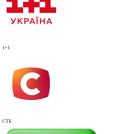
1+1
СТБ