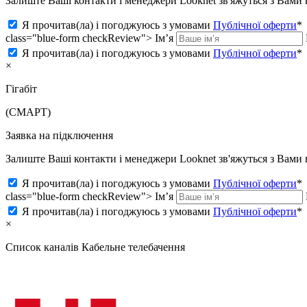
Залиште Ваші контакти і менеджери Looknet зв'яжуться з Вам
Я прочитав(ла) і погоджуюсь з умовами
Публічної оферти
*
class="blue-form checkReview">
Ім’я
Я прочитав(ла) і погоджуюсь з умовами
Публічної оферти
*
×
Гігабіт
(СМАРТ)
Заявка на підключення
Залиште Ваші контакти і менеджери Looknet зв'яжуться з Вам
Я прочитав(ла) і погоджуюсь з умовами
Публічної оферти
*
class="blue-form checkReview">
Ім’я
Я прочитав(ла) і погоджуюсь з умовами
Публічної оферти
*
×
Список каналів
Кабельне телебачення