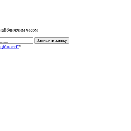
и найближчим часом
Залишити заявку
ційності"
*