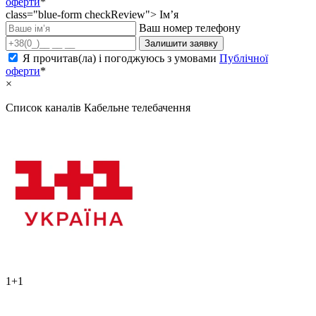
оферти
*
class="blue-form checkReview">
Ім’я
Ваш номер телефону
Залишити заявку
Я прочитав(ла) і погоджуюсь з умовами
Публічної
оферти
*
×
Список каналів
Кабельне телебачення
1+1