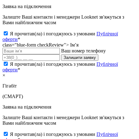
Заявка на підключення
Залиште Ваші контакти і менеджери Looknet зв'яжуться з
Вами найближчим часом
Я прочитав(ла) і погоджуюсь з умовами
Публічної
оферти
*
class="blue-form checkReview">
Ім’я
Ваш номер телефону
Залишити заявку
Я прочитав(ла) і погоджуюсь з умовами
Публічної
оферти
*
×
Гігабіт
(СМАРТ)
Заявка на підключення
Залиште Ваші контакти і менеджери Looknet зв'яжуться з
Вами найближчим часом
Я прочитав(ла) і погоджуюсь з умовами
Публічної