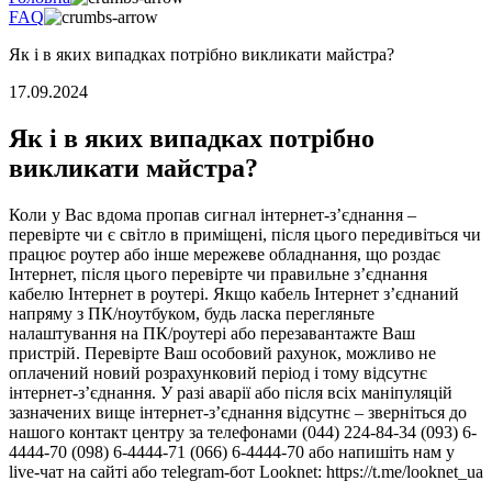
FAQ
Як і в яких випадках потрібно викликати майстра?
17.09.2024
Як і в яких випадках потрібно
викликати майстра?
Коли у Вас вдома пропав сигнал інтернет-з’єднання –
перевірте чи є світло в приміщені, після цього передивіться чи
працює роутер або інше мережеве обладнання, що роздає
Інтернет, після цього перевірте чи правильне з’єднання
кабелю Інтернет в роутері. Якщо кабель Інтернет з’єднаний
напряму з ПК/ноутбуком, будь ласка перегляньте
налаштування на ПК/роутері або перезавантажте Ваш
пристрій. Перевірте Ваш особовий рахунок, можливо не
оплачений новий розрахунковий період і тому відсутнє
інтернет-з’єднання. У разі аварії або після всіх маніпуляцій
зазначених вище інтернет-з’єднання відсутнє – зверніться до
нашого контакт центру за телефонами (044) 224-84-34 (093) 6-
4444-70 (098) 6-4444-71 (066) 6-4444-70 або напишіть нам у
live-чат на сайті або тelegram-бот Looknet: https://t.me/looknet_ua