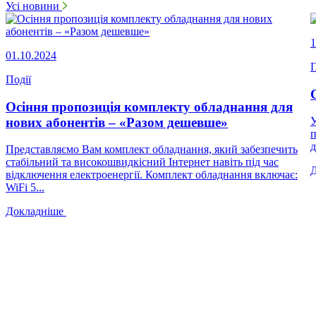
Усі новини
1
01.10.2024
П
Події
Осіння пропозиція комплекту обладнання для
нових абонентів – «Разом дешевше»
У
п
д
Представляємо Вам комплект обладнання, який забезпечить
стабільний та високошвидкісний Інтернет навіть під час
відключення електроенергії. Комплект обладнання включає:
WiFi 5...
Докладніше