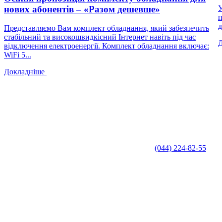
нових абонентів – «Разом дешевше»
У
п
д
Представляємо Вам комплект обладнання, який забезпечить
стабільний та високошвидкісний Інтернет навіть під час
відключення електроенергії. Комплект обладнання включає:
WiFi 5...
Докладніше
(044) 224-82-55