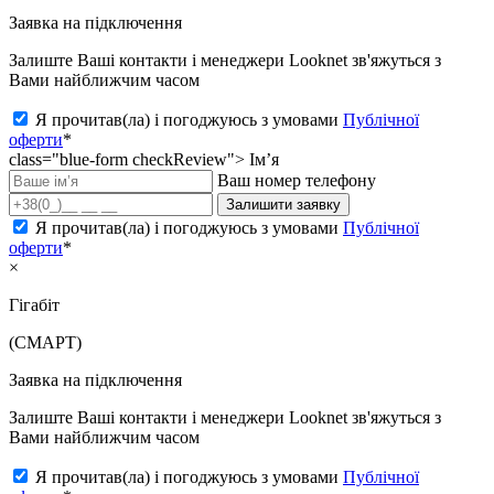
Заявка на підключення
Залиште Ваші контакти і менеджери Looknet зв'яжуться з
Вами найближчим часом
Я прочитав(ла) і погоджуюсь з умовами
Публічної
оферти
*
class="blue-form checkReview">
Ім’я
Ваш номер телефону
Залишити заявку
Я прочитав(ла) і погоджуюсь з умовами
Публічної
оферти
*
×
Гігабіт
(СМАРТ)
Заявка на підключення
Залиште Ваші контакти і менеджери Looknet зв'яжуться з
Вами найближчим часом
Я прочитав(ла) і погоджуюсь з умовами
Публічної