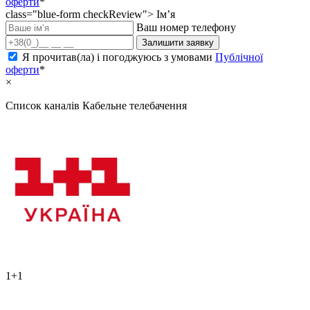
оферти
*
class="blue-form checkReview">
Ім’я
Ваш номер телефону
Залишити заявку
Я прочитав(ла) і погоджуюсь з умовами
Публічної
оферти
*
×
Список каналів
Кабельне телебачення
1+1