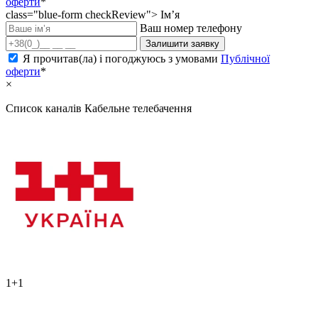
оферти
*
class="blue-form checkReview">
Ім’я
Ваш номер телефону
Залишити заявку
Я прочитав(ла) і погоджуюсь з умовами
Публічної
оферти
*
×
Список каналів
Кабельне телебачення
1+1