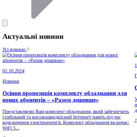
Актуальні новини
Усі новини
1
01.10.2024
П
Новини
Осіння пропозиція комплекту обладнання для
нових абонентів – «Разом дешевше»
У
п
д
Представляємо Вам комплект обладнання, який забезпечить
стабільний та високошвидкісний Інтернет навіть під час
відключення електроенергії. Комплект обладнання включає:
WiFi 5...