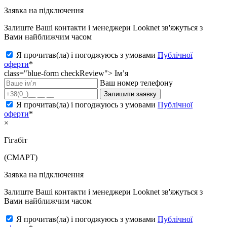
Заявка на підключення
Залиште Ваші контакти і менеджери Looknet зв'яжуться з
Вами найближчим часом
Я прочитав(ла) і погоджуюсь з умовами
Публічної
оферти
*
class="blue-form checkReview">
Ім’я
Ваш номер телефону
Залишити заявку
Я прочитав(ла) і погоджуюсь з умовами
Публічної
оферти
*
×
Гігабіт
(СМАРТ)
Заявка на підключення
Залиште Ваші контакти і менеджери Looknet зв'яжуться з
Вами найближчим часом
Я прочитав(ла) і погоджуюсь з умовами
Публічної