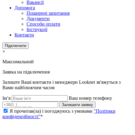
Вакансії
Допомога
Поширені запитання
Документи
Способи оплати
Інструкції
Контакти
Підключити
×
Максимальний
Заявка на підключення
Залиште Ваші контакти і менеджери Looknet зв'яжуться з
Вами найближчим часом
Ім’я
Ваш номер телефону
Залишити заявку
Я прочитав(ла) і погоджуюсь з умовами
"Політики
конфіденційності"
*