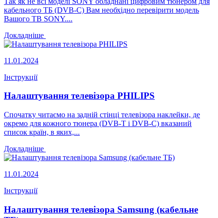
Так як не всі моделі SONY обладнані цифровим тюнером для
кабельного ТБ (DVB-C) Вам необхідно перевірити модель
Вашого ТВ SONY....
Докладніше
11.01.2024
Інструкції
Налаштування телевізора PHILIPS
Спочатку читаємо на задній стінці телевізора наклейки, де
окремо для кожного тюнера (DVB-T і DVB-C) вказаний
список країн, в яких,...
Докладніше
11.01.2024
Інструкції
Налаштування телевізора Samsung (кабельне