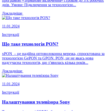
програмою «Термінове включення» строком до 3-х робочих
днів. Умови: Підключення за технологією...
Докладніше
11.01.2024
Інструкції
Що таке технологія PON?
xPON – це надійна оптоволоконна мережа, спроєктована за
технологією GePON та GPON. PON, це не якась нова
надсучасна технологія, що з’явилась кілька років...
Докладніше
11.01.2024
Інструкції
Налаштування телевізора Sony