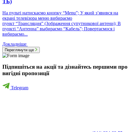
ТБ)
На пульті натискаємо кнопку “Menu”; У який з’явився на
екрані телевізора меню вибираємо
пункт “Трансляция” (Зображення супутникової антени); В
пункті “Антенна” выбираємо “Кабель”; Повертаємося і
вибираємо...
Докладніше
Переглянути ще
Підпишіться на акції та дізнайтесь першими про
вигідні пропозиції
Telegram