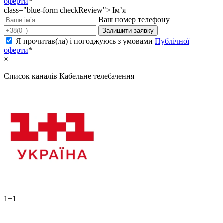
оферти
*
class="blue-form checkReview">
Ім’я
Ваш номер телефону
Залишити заявку
Я прочитав(ла) і погоджуюсь з умовами
Публічної
оферти
*
×
Список каналів
Кабельне телебачення
1+1