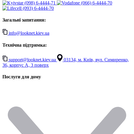
(098) 6-4444-71
(066) 6-4444-70
(093) 6-4444-70
Загальні запитання:
info@looknet.kiev.ua
Технічна підтримка:
support@looknet.kiev.ua
03134, м. Київ, вул. Симиренко,
36, корпус А, 3 поверх
Послуги для дому