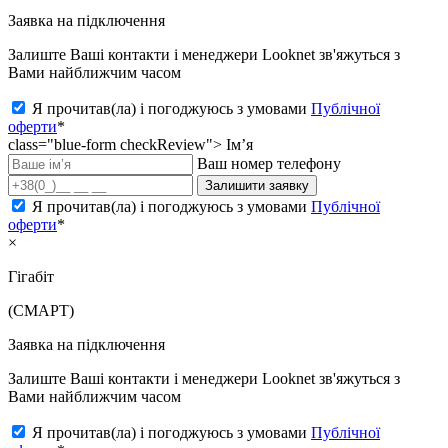
Заявка на підключення
Залиште Ваші контакти і менеджери Looknet зв'яжуться з
Вами найближчим часом
Я прочитав(ла) і погоджуюсь з умовами
Публічної
оферти
*
class="blue-form checkReview">
Ім’я
Ваш номер телефону
Залишити заявку
Я прочитав(ла) і погоджуюсь з умовами
Публічної
оферти
*
×
Гігабіт
(СМАРТ)
Заявка на підключення
Залиште Ваші контакти і менеджери Looknet зв'яжуться з
Вами найближчим часом
Я прочитав(ла) і погоджуюсь з умовами
Публічної