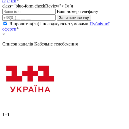
оферти
*
class="blue-form checkReview">
Ім’я
Ваш номер телефону
Залишити заявку
Я прочитав(ла) і погоджуюсь з умовами
Публічної
оферти
*
×
Список каналів
Кабельне телебачення
1+1