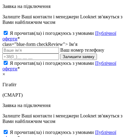
Заявка на підключення
Залиште Ваші контакти і менеджери Looknet зв'яжуться з
Вами найближчим часом
Я прочитав(ла) і погоджуюсь з умовами
Публічної
оферти
*
class="blue-form checkReview">
Ім’я
Ваш номер телефону
Залишити заявку
Я прочитав(ла) і погоджуюсь з умовами
Публічної
оферти
*
×
Гігабіт
(СМАРТ)
Заявка на підключення
Залиште Ваші контакти і менеджери Looknet зв'яжуться з
Вами найближчим часом
Я прочитав(ла) і погоджуюсь з умовами
Публічної