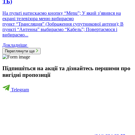
ТБ)
На пульті натискаємо кнопку “Menu”; У який з’явився на
екрані телевізора меню вибираємо
пункт “Трансляция” (Зображення супутникової антени); В
пункті “Антенна” выбираємо “Кабель”; Повертаємося і
вибираємо...
Докладніше
Переглянути ще
Підпишіться на акції та дізнайтесь першими про
вигідні пропозиції
Telegram