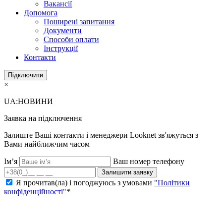
Вакансії
Допомога
Поширені запитання
Документи
Способи оплати
Інструкції
Контакти
Підключити
×
UA:НОВИНИ
Заявка на підключення
Залиште Ваші контакти і менеджери Looknet зв'яжуться з
Вами найближчим часом
Ім’я
Ваш номер телефону
Залишити заявку
Я прочитав(ла) і погоджуюсь з умовами
"Політики
конфіденційності"
*