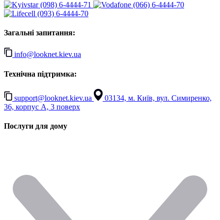
(098) 6-4444-71
(066) 6-4444-70
(093) 6-4444-70
Загальні запитання:
info@looknet.kiev.ua
Технічна підтримка:
support@looknet.kiev.ua
03134, м. Київ, вул. Симиренко,
36, корпус А, 3 поверх
Послуги для дому