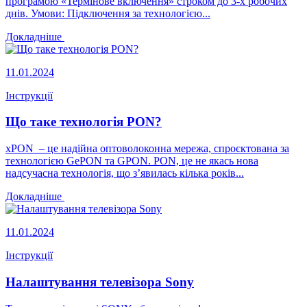
програмою «Термінове включення» строком до 3-х робочих
днів. Умови: Підключення за технологією...
Докладніше
11.01.2024
Інструкції
Що таке технологія PON?
xPON – це надійна оптоволоконна мережа, спроєктована за
технологією GePON та GPON. PON, це не якась нова
надсучасна технологія, що з’явилась кілька років...
Докладніше
11.01.2024
Інструкції
Налаштування телевізора Sony