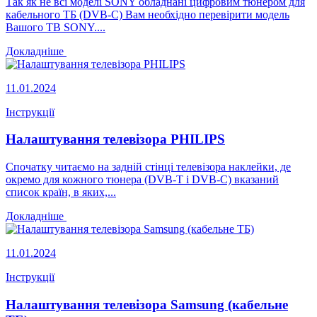
Так як не всі моделі SONY обладнані цифровим тюнером для
кабельного ТБ (DVB-C) Вам необхідно перевірити модель
Вашого ТВ SONY....
Докладніше
11.01.2024
Інструкції
Налаштування телевізора PHILIPS
Спочатку читаємо на задній стінці телевізора наклейки, де
окремо для кожного тюнера (DVB-T і DVB-C) вказаний
список країн, в яких,...
Докладніше
11.01.2024
Інструкції
Налаштування телевізора Samsung (кабельне