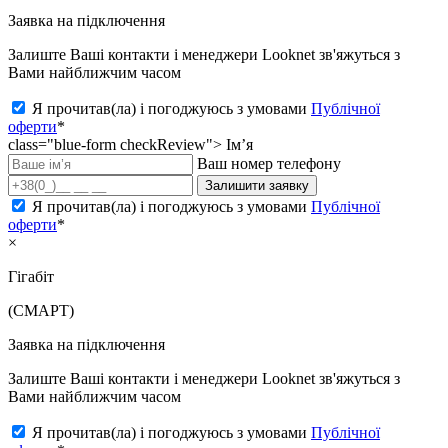
Заявка на підключення
Залиште Ваші контакти і менеджери Looknet зв'яжуться з
Вами найближчим часом
Я прочитав(ла) і погоджуюсь з умовами
Публічної
оферти
*
class="blue-form checkReview">
Ім’я
Ваш номер телефону
Залишити заявку
Я прочитав(ла) і погоджуюсь з умовами
Публічної
оферти
*
×
Гігабіт
(СМАРТ)
Заявка на підключення
Залиште Ваші контакти і менеджери Looknet зв'яжуться з
Вами найближчим часом
Я прочитав(ла) і погоджуюсь з умовами
Публічної