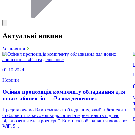
Актуальні новини
Усі новини
1
01.10.2024
П
Новини
Осіння пропозиція комплекту обладнання для
нових абонентів – «Разом дешевше»
У
п
д
Представляємо Вам комплект обладнання, який забезпечить
стабільний та високошвидкісний Інтернет навіть під час
відключення електроенергії. Комплект обладнання включає:
WiFi 5...