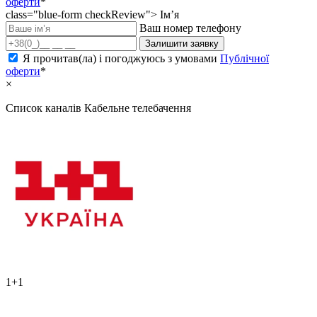
оферти
*
class="blue-form checkReview">
Ім’я
Ваш номер телефону
Залишити заявку
Я прочитав(ла) і погоджуюсь з умовами
Публічної
оферти
*
×
Список каналів
Кабельне телебачення
1+1