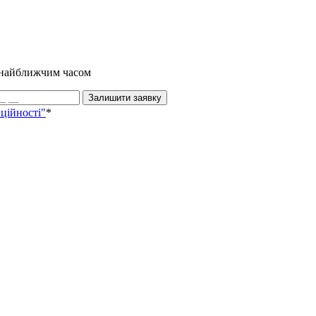
и найближчим часом
Залишити заявку
ційності"
*