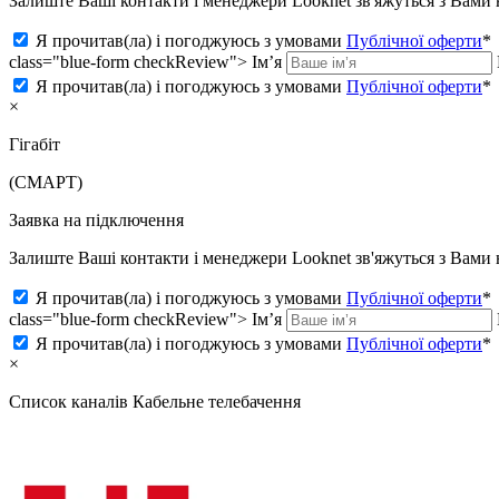
Залиште Ваші контакти і менеджери Looknet зв'яжуться з Вам
Я прочитав(ла) і погоджуюсь з умовами
Публічної оферти
*
class="blue-form checkReview">
Ім’я
Я прочитав(ла) і погоджуюсь з умовами
Публічної оферти
*
×
Гігабіт
(СМАРТ)
Заявка на підключення
Залиште Ваші контакти і менеджери Looknet зв'яжуться з Вам
Я прочитав(ла) і погоджуюсь з умовами
Публічної оферти
*
class="blue-form checkReview">
Ім’я
Я прочитав(ла) і погоджуюсь з умовами
Публічної оферти
*
×
Список каналів
Кабельне телебачення