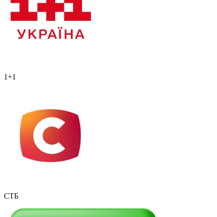
1+1
СТБ