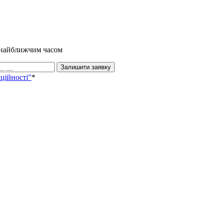
и найближчим часом
Залишити заявку
ційності"
*