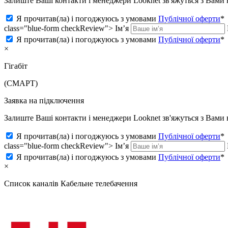
Залиште Ваші контакти і менеджери Looknet зв'яжуться з Вам
Я прочитав(ла) і погоджуюсь з умовами
Публічної оферти
*
class="blue-form checkReview">
Ім’я
Я прочитав(ла) і погоджуюсь з умовами
Публічної оферти
*
×
Гігабіт
(СМАРТ)
Заявка на підключення
Залиште Ваші контакти і менеджери Looknet зв'яжуться з Вам
Я прочитав(ла) і погоджуюсь з умовами
Публічної оферти
*
class="blue-form checkReview">
Ім’я
Я прочитав(ла) і погоджуюсь з умовами
Публічної оферти
*
×
Список каналів
Кабельне телебачення