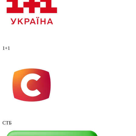
1+1
СТБ