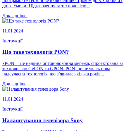
програмою «Термінове включення» строком до 3-х робочих
днів. Умови: Підключення за технологією...
Докладніше
11.01.2024
Інструкції
Що таке технологія PON?
xPON – це надійна оптоволоконна мережа, спроєктована за
технологією GePON та GPON. PON, це не якась нова
надсучасна технологія, що з’явилась кілька років...
Докладніше
11.01.2024
Інструкції
Налаштування телевізора Sony