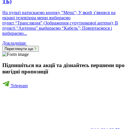
ТБ)
На пульті натискаємо кнопку “Menu”; У який з’явився на
екрані телевізора меню вибираємо
пункт “Трансляция” (Зображення супутникової антени); В
пункті “Антенна” выбираємо “Кабель”; Повертаємося і
вибираємо...
Докладніше
Переглянути ще
Підпишіться на акції та дізнайтесь першими про
вигідні пропозиції
Telegram