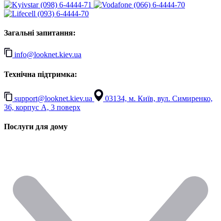
(098) 6-4444-71
(066) 6-4444-70
(093) 6-4444-70
Загальні запитання:
info@looknet.kiev.ua
Технічна підтримка:
support@looknet.kiev.ua
03134, м. Київ, вул. Симиренко,
36, корпус А, 3 поверх
Послуги для дому