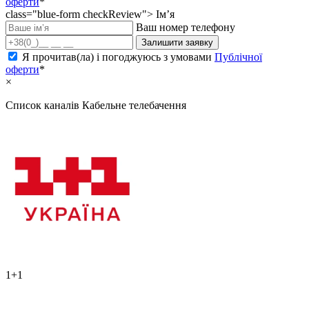
оферти
*
class="blue-form checkReview">
Ім’я
Ваш номер телефону
Залишити заявку
Я прочитав(ла) і погоджуюсь з умовами
Публічної
оферти
*
×
Список каналів
Кабельне телебачення
1+1