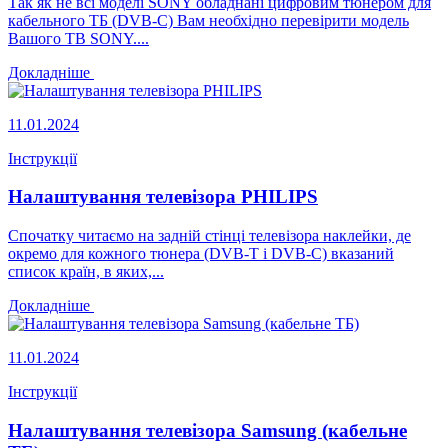
Так як не всі моделі SONY обладнані цифровим тюнером для
кабельного ТБ (DVB-C) Вам необхідно перевірити модель
Вашого ТВ SONY....
Докладніше
11.01.2024
Інструкції
Налаштування телевізора PHILIPS
Спочатку читаємо на задній стінці телевізора наклейки, де
окремо для кожного тюнера (DVB-T і DVB-C) вказаний
список країн, в яких,...
Докладніше
11.01.2024
Інструкції
Налаштування телевізора Samsung (кабельне