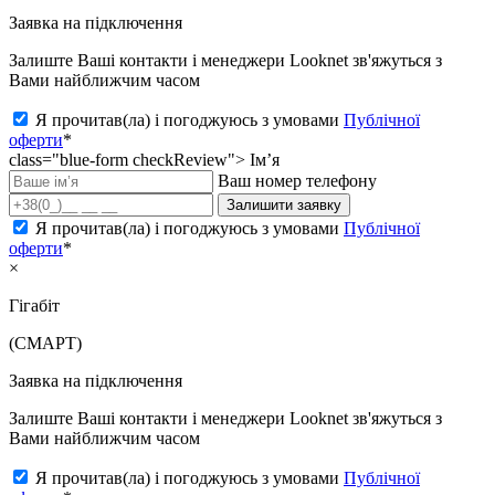
Заявка на підключення
Залиште Ваші контакти і менеджери Looknet зв'яжуться з
Вами найближчим часом
Я прочитав(ла) і погоджуюсь з умовами
Публічної
оферти
*
class="blue-form checkReview">
Ім’я
Ваш номер телефону
Залишити заявку
Я прочитав(ла) і погоджуюсь з умовами
Публічної
оферти
*
×
Гігабіт
(СМАРТ)
Заявка на підключення
Залиште Ваші контакти і менеджери Looknet зв'яжуться з
Вами найближчим часом
Я прочитав(ла) і погоджуюсь з умовами
Публічної