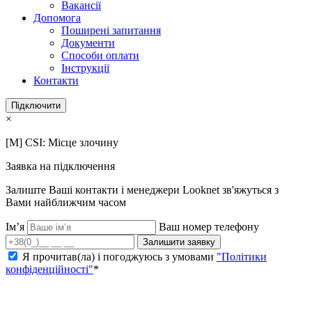
Вакансії
Допомога
Поширені запитання
Документи
Способи оплати
Інструкції
Контакти
Підключити
×
[M] CSI: Місце злочину
Заявка на підключення
Залиште Ваші контакти і менеджери Looknet зв'яжуться з
Вами найближчим часом
Ім’я
Ваш номер телефону
Залишити заявку
Я прочитав(ла) і погоджуюсь з умовами
"Політики
конфіденційності"
*