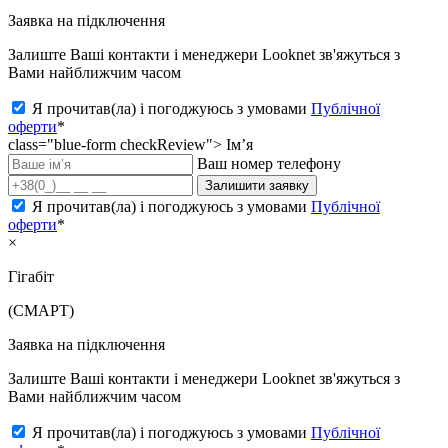
Заявка на підключення
Залиште Ваші контакти і менеджери Looknet зв'яжуться з
Вами найближчим часом
Я прочитав(ла) і погоджуюсь з умовами
Публічної
оферти
*
class="blue-form checkReview">
Ім’я
Ваш номер телефону
Залишити заявку
Я прочитав(ла) і погоджуюсь з умовами
Публічної
оферти
*
×
Гігабіт
(СМАРТ)
Заявка на підключення
Залиште Ваші контакти і менеджери Looknet зв'яжуться з
Вами найближчим часом
Я прочитав(ла) і погоджуюсь з умовами
Публічної