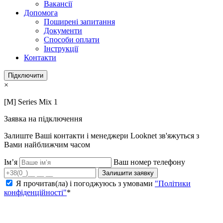
Вакансії
Допомога
Поширені запитання
Документи
Способи оплати
Інструкції
Контакти
Підключити
×
[M] Series Mix 1
Заявка на підключення
Залиште Ваші контакти і менеджери Looknet зв'яжуться з
Вами найближчим часом
Ім’я
Ваш номер телефону
Залишити заявку
Я прочитав(ла) і погоджуюсь з умовами
"Політики
конфіденційності"
*