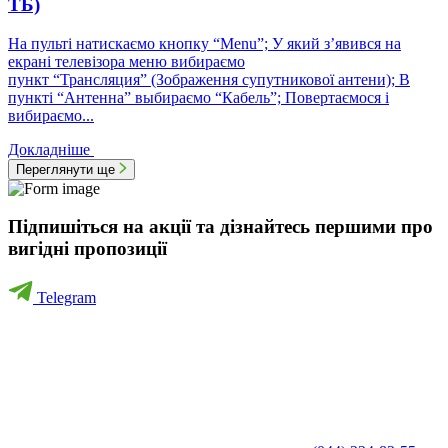
ТБ)
На пульті натискаємо кнопку “Menu”; У який з’явився на
екрані телевізора меню вибираємо
пункт “Трансляция” (Зображення супутникової антени); В
пункті “Антенна” выбираємо “Кабель”; Повертаємося і
вибираємо...
Докладніше
Переглянути ще
Підпишіться на акції та дізнайтесь першими про
вигідні пропозиції
Telegram