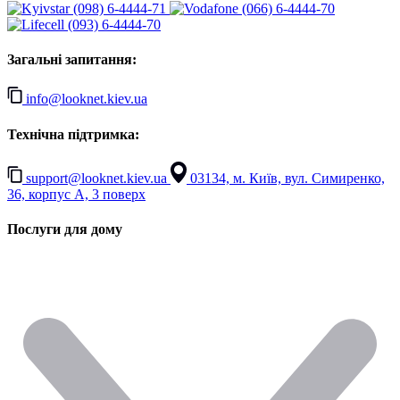
(098) 6-4444-71
(066) 6-4444-70
(093) 6-4444-70
Загальні запитання:
info@looknet.kiev.ua
Технічна підтримка:
support@looknet.kiev.ua
03134, м. Київ, вул. Симиренко,
36, корпус А, 3 поверх
Послуги для дому