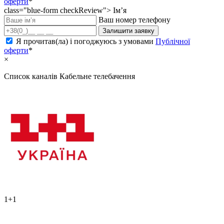
оферти
*
class="blue-form checkReview">
Ім’я
Ваш номер телефону
Залишити заявку
Я прочитав(ла) і погоджуюсь з умовами
Публічної
оферти
*
×
Список каналів
Кабельне телебачення
1+1