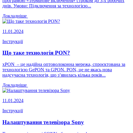
програмою «Термінове включення» строком до 3-х робочих
днів. Умови: Підключення за технологією...
Докладніше
11.01.2024
Інструкції
Що таке технологія PON?
xPON – це надійна оптоволоконна мережа, спроєктована за
технологією GePON та GPON. PON, це не якась нова
надсучасна технологія, що з’явилась кілька років...
Докладніше
11.01.2024
Інструкції
Налаштування телевізора Sony