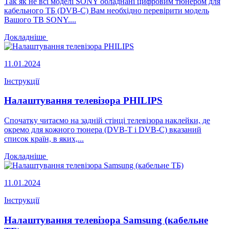
Так як не всі моделі SONY обладнані цифровим тюнером для
кабельного ТБ (DVB-C) Вам необхідно перевірити модель
Вашого ТВ SONY....
Докладніше
11.01.2024
Інструкції
Налаштування телевізора PHILIPS
Спочатку читаємо на задній стінці телевізора наклейки, де
окремо для кожного тюнера (DVB-T і DVB-C) вказаний
список країн, в яких,...
Докладніше
11.01.2024
Інструкції
Налаштування телевізора Samsung (кабельне