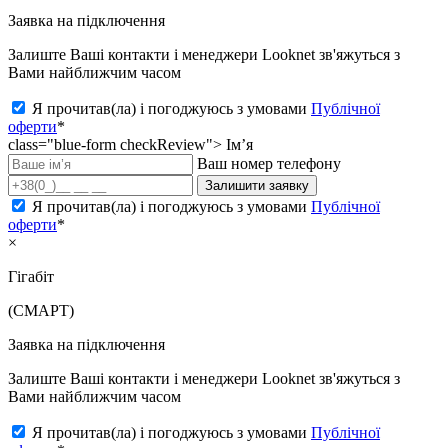
Заявка на підключення
Залиште Ваші контакти і менеджери Looknet зв'яжуться з
Вами найближчим часом
Я прочитав(ла) і погоджуюсь з умовами
Публічної
оферти
*
class="blue-form checkReview">
Ім’я
Ваш номер телефону
Залишити заявку
Я прочитав(ла) і погоджуюсь з умовами
Публічної
оферти
*
×
Гігабіт
(СМАРТ)
Заявка на підключення
Залиште Ваші контакти і менеджери Looknet зв'яжуться з
Вами найближчим часом
Я прочитав(ла) і погоджуюсь з умовами
Публічної