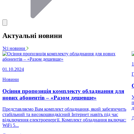
Актуальні новини
Усі новини
1
01.10.2024
П
Новини
Осіння пропозиція комплекту обладнання для
нових абонентів – «Разом дешевше»
У
п
д
Представляємо Вам комплект обладнання, який забезпечить
стабільний та високошвидкісний Інтернет навіть під час
відключення електроенергії. Комплект обладнання включає:
WiFi 5...