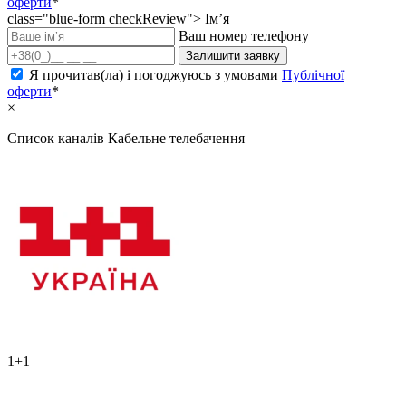
оферти
*
class="blue-form checkReview">
Ім’я
Ваш номер телефону
Залишити заявку
Я прочитав(ла) і погоджуюсь з умовами
Публічної
оферти
*
×
Список каналів
Кабельне телебачення
1+1