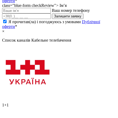
оферти
*
class="blue-form checkReview">
Ім’я
Ваш номер телефону
Залишити заявку
Я прочитав(ла) і погоджуюсь з умовами
Публічної
оферти
*
×
Список каналів
Кабельне телебачення
1+1