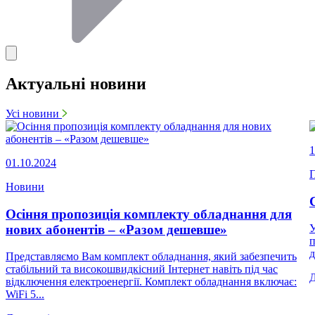
Актуальні новини
Усі новини
1
01.10.2024
П
Новини
Осіння пропозиція комплекту обладнання для
нових абонентів – «Разом дешевше»
У
п
д
Представляємо Вам комплект обладнання, який забезпечить
стабільний та високошвидкісний Інтернет навіть під час
відключення електроенергії. Комплект обладнання включає:
WiFi 5...