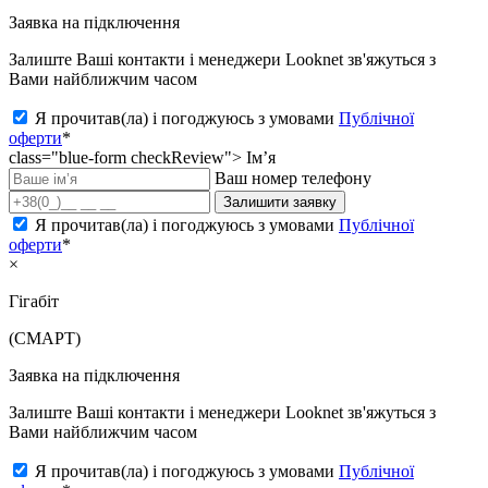
Заявка на підключення
Залиште Ваші контакти і менеджери Looknet зв'яжуться з
Вами найближчим часом
Я прочитав(ла) і погоджуюсь з умовами
Публічної
оферти
*
class="blue-form checkReview">
Ім’я
Ваш номер телефону
Залишити заявку
Я прочитав(ла) і погоджуюсь з умовами
Публічної
оферти
*
×
Гігабіт
(СМАРТ)
Заявка на підключення
Залиште Ваші контакти і менеджери Looknet зв'яжуться з
Вами найближчим часом
Я прочитав(ла) і погоджуюсь з умовами
Публічної