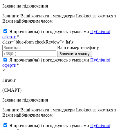
Заявка на підключення
Залиште Ваші контакти і менеджери Looknet зв'яжуться з
Вами найближчим часом
Я прочитав(ла) і погоджуюсь з умовами
Публічної
оферти
*
class="blue-form checkReview">
Ім’я
Ваш номер телефону
Залишити заявку
Я прочитав(ла) і погоджуюсь з умовами
Публічної
оферти
*
×
Гігабіт
(СМАРТ)
Заявка на підключення
Залиште Ваші контакти і менеджери Looknet зв'яжуться з
Вами найближчим часом
Я прочитав(ла) і погоджуюсь з умовами
Публічної