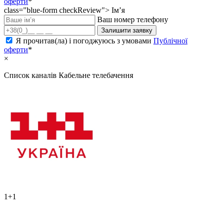
оферти
*
class="blue-form checkReview">
Ім’я
Ваш номер телефону
Залишити заявку
Я прочитав(ла) і погоджуюсь з умовами
Публічної
оферти
*
×
Список каналів
Кабельне телебачення
1+1