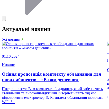
Актуальні новини
Усі новини
1
01.10.2024
П
Новини
Осіння пропозиція комплекту обладнання для
нових абонентів – «Разом дешевше»
У
п
д
Представляємо Вам комплект обладнання, який забезпечить
стабільний та високошвидкісний Інтернет навіть під час
відключення електроенергії. Комплект обладнання включає:
WiFi 5...