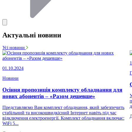
Актуальні новини
Усі новини
1
01.10.2024
П
Новини
Осіння пропозиція комплекту обладнання для
нових абонентів – «Разом дешевше»
У
п
д
Представляємо Вам комплект обладнання, який забезпечить
стабільний та високошвидкісний Інтернет навіть під час
відключення електроенергії. Комплект обладнання включає:
WiFi 5...