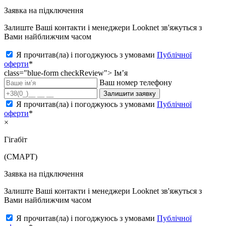
Заявка на підключення
Залиште Ваші контакти і менеджери Looknet зв'яжуться з
Вами найближчим часом
Я прочитав(ла) і погоджуюсь з умовами
Публічної
оферти
*
class="blue-form checkReview">
Ім’я
Ваш номер телефону
Залишити заявку
Я прочитав(ла) і погоджуюсь з умовами
Публічної
оферти
*
×
Гігабіт
(СМАРТ)
Заявка на підключення
Залиште Ваші контакти і менеджери Looknet зв'яжуться з
Вами найближчим часом
Я прочитав(ла) і погоджуюсь з умовами
Публічної