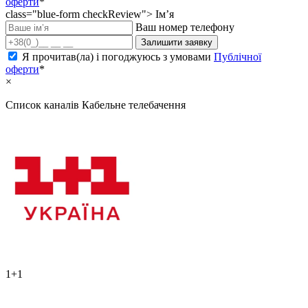
оферти
*
class="blue-form checkReview">
Ім’я
Ваш номер телефону
Залишити заявку
Я прочитав(ла) і погоджуюсь з умовами
Публічної
оферти
*
×
Список каналів
Кабельне телебачення
1+1