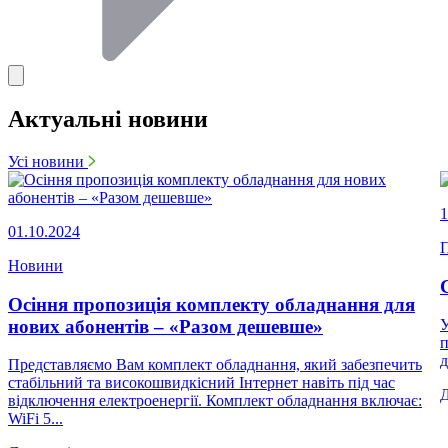
Актуальні новини
Усі новини
1
01.10.2024
П
Новини
Осіння пропозиція комплекту обладнання для
нових абонентів – «Разом дешевше»
У
п
д
Представляємо Вам комплект обладнання, який забезпечить
стабільний та високошвидкісний Інтернет навіть під час
відключення електроенергії. Комплект обладнання включає:
WiFi 5...