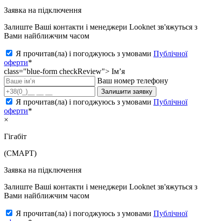
Заявка на підключення
Залиште Ваші контакти і менеджери Looknet зв'яжуться з
Вами найближчим часом
Я прочитав(ла) і погоджуюсь з умовами
Публічної
оферти
*
class="blue-form checkReview">
Ім’я
Ваш номер телефону
Залишити заявку
Я прочитав(ла) і погоджуюсь з умовами
Публічної
оферти
*
×
Гігабіт
(СМАРТ)
Заявка на підключення
Залиште Ваші контакти і менеджери Looknet зв'яжуться з
Вами найближчим часом
Я прочитав(ла) і погоджуюсь з умовами
Публічної