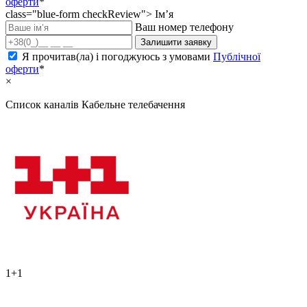
оферти
*
class="blue-form checkReview">
Ім’я
Ваш номер телефону
Залишити заявку
Я прочитав(ла) і погоджуюсь з умовами
Публічної
оферти
*
×
Список каналів
Кабельне телебачення
1+1