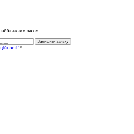
и найближчим часом
Залишити заявку
ційності"
*