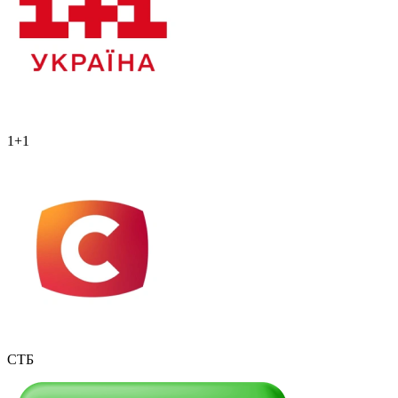
1+1
СТБ