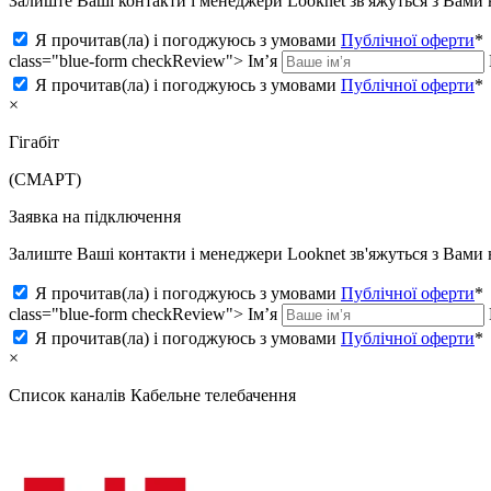
Залиште Ваші контакти і менеджери Looknet зв'яжуться з Вам
Я прочитав(ла) і погоджуюсь з умовами
Публічної оферти
*
class="blue-form checkReview">
Ім’я
Я прочитав(ла) і погоджуюсь з умовами
Публічної оферти
*
×
Гігабіт
(СМАРТ)
Заявка на підключення
Залиште Ваші контакти і менеджери Looknet зв'яжуться з Вам
Я прочитав(ла) і погоджуюсь з умовами
Публічної оферти
*
class="blue-form checkReview">
Ім’я
Я прочитав(ла) і погоджуюсь з умовами
Публічної оферти
*
×
Список каналів
Кабельне телебачення