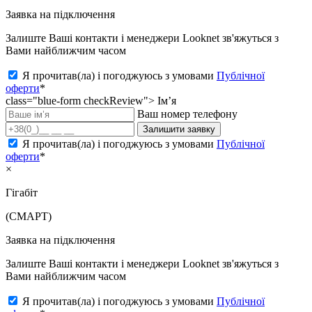
Заявка на підключення
Залиште Ваші контакти і менеджери Looknet зв'яжуться з
Вами найближчим часом
Я прочитав(ла) і погоджуюсь з умовами
Публічної
оферти
*
class="blue-form checkReview">
Ім’я
Ваш номер телефону
Залишити заявку
Я прочитав(ла) і погоджуюсь з умовами
Публічної
оферти
*
×
Гігабіт
(СМАРТ)
Заявка на підключення
Залиште Ваші контакти і менеджери Looknet зв'яжуться з
Вами найближчим часом
Я прочитав(ла) і погоджуюсь з умовами
Публічної