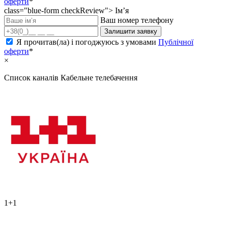
оферти
*
class="blue-form checkReview">
Ім’я
Ваш номер телефону
Залишити заявку
Я прочитав(ла) і погоджуюсь з умовами
Публічної
оферти
*
×
Список каналів
Кабельне телебачення
1+1