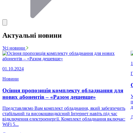
Актуальні новини
Усі новини
1
01.10.2024
П
Новини
Осіння пропозиція комплекту обладнання для
нових абонентів – «Разом дешевше»
У
п
д
Представляємо Вам комплект обладнання, який забезпечить
стабільний та високошвидкісний Інтернет навіть під час
відключення електроенергії. Комплект обладнання включає:
WiFi 5...