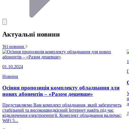
Актуальні новини
Усі новини
1
01.10.2024
П
Новини
Осіння пропозиція комплекту обладнання для
нових абонентів – «Разом дешевше»
У
п
д
Представляємо Вам комплект обладнання, який забезпечить
стабільний та високошвидкісний Інтернет навіть під час
відключення електроенергії. Комплект обладнання включає:
WiFi 5...