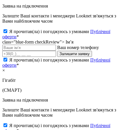
Заявка на підключення
Залиште Ваші контакти і менеджери Looknet зв'яжуться з
Вами найближчим часом
Я прочитав(ла) і погоджуюсь з умовами
Публічної
оферти
*
class="blue-form checkReview">
Ім’я
Ваш номер телефону
Залишити заявку
Я прочитав(ла) і погоджуюсь з умовами
Публічної
оферти
*
×
Гігабіт
(СМАРТ)
Заявка на підключення
Залиште Ваші контакти і менеджери Looknet зв'яжуться з
Вами найближчим часом
Я прочитав(ла) і погоджуюсь з умовами
Публічної