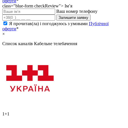
оферти
*
class="blue-form checkReview">
Ім’я
Ваш номер телефону
Залишити заявку
Я прочитав(ла) і погоджуюсь з умовами
Публічної
оферти
*
×
Список каналів
Кабельне телебачення
1+1