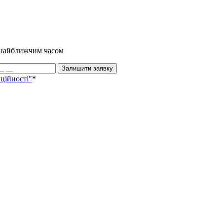
и найближчим часом
Залишити заявку
ційності"
*