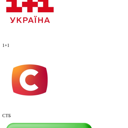
1+1
СТБ