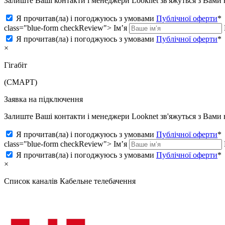
Залиште Ваші контакти і менеджери Looknet зв'яжуться з Вам
Я прочитав(ла) і погоджуюсь з умовами
Публічної оферти
*
class="blue-form checkReview">
Ім’я
Я прочитав(ла) і погоджуюсь з умовами
Публічної оферти
*
×
Гігабіт
(СМАРТ)
Заявка на підключення
Залиште Ваші контакти і менеджери Looknet зв'яжуться з Вам
Я прочитав(ла) і погоджуюсь з умовами
Публічної оферти
*
class="blue-form checkReview">
Ім’я
Я прочитав(ла) і погоджуюсь з умовами
Публічної оферти
*
×
Список каналів
Кабельне телебачення