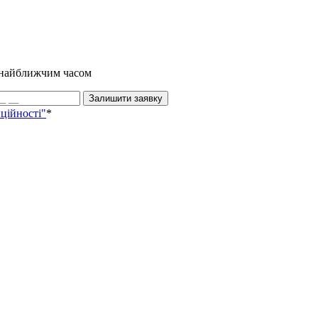
и найближчим часом
Залишити заявку
ційності"
*