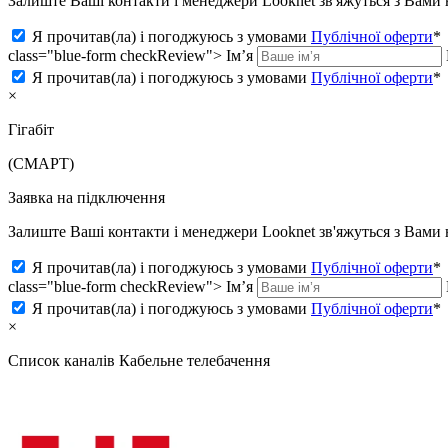
Залиште Ваші контакти і менеджери Looknet зв'яжуться з Вам
Я прочитав(ла) і погоджуюсь з умовами
Публічної оферти
*
class="blue-form checkReview">
Ім’я
Я прочитав(ла) і погоджуюсь з умовами
Публічної оферти
*
×
Гігабіт
(СМАРТ)
Заявка на підключення
Залиште Ваші контакти і менеджери Looknet зв'яжуться з Вам
Я прочитав(ла) і погоджуюсь з умовами
Публічної оферти
*
class="blue-form checkReview">
Ім’я
Я прочитав(ла) і погоджуюсь з умовами
Публічної оферти
*
×
Список каналів
Кабельне телебачення