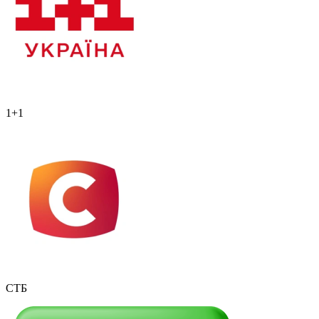
1+1
СТБ