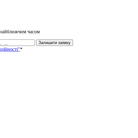
и найближчим часом
Залишити заявку
ційності"
*