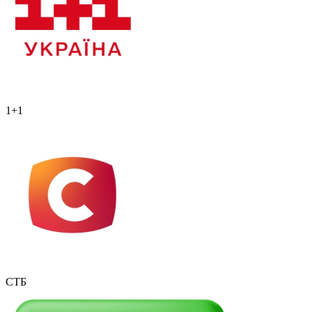
1+1
СТБ