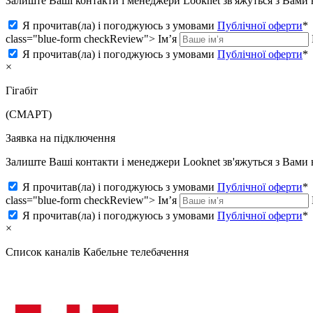
Залиште Ваші контакти і менеджери Looknet зв'яжуться з Вам
Я прочитав(ла) і погоджуюсь з умовами
Публічної оферти
*
class="blue-form checkReview">
Ім’я
Я прочитав(ла) і погоджуюсь з умовами
Публічної оферти
*
×
Гігабіт
(СМАРТ)
Заявка на підключення
Залиште Ваші контакти і менеджери Looknet зв'яжуться з Вам
Я прочитав(ла) і погоджуюсь з умовами
Публічної оферти
*
class="blue-form checkReview">
Ім’я
Я прочитав(ла) і погоджуюсь з умовами
Публічної оферти
*
×
Список каналів
Кабельне телебачення