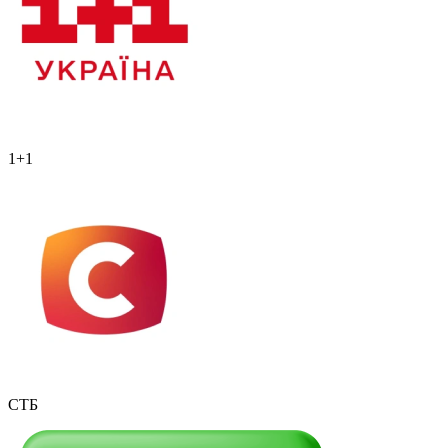
1+1
СТБ