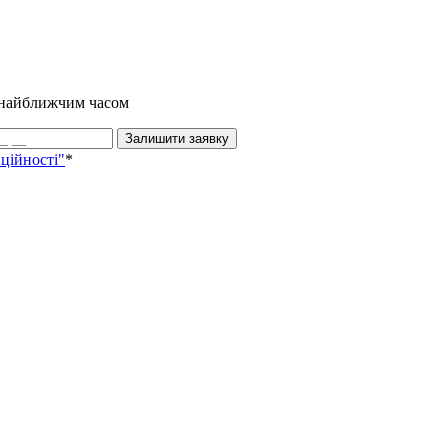
и найближчим часом
Залишити заявку
ційності"
*