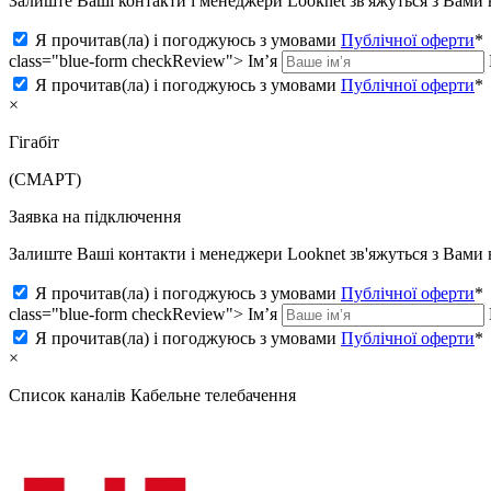
Залиште Ваші контакти і менеджери Looknet зв'яжуться з Вам
Я прочитав(ла) і погоджуюсь з умовами
Публічної оферти
*
class="blue-form checkReview">
Ім’я
Я прочитав(ла) і погоджуюсь з умовами
Публічної оферти
*
×
Гігабіт
(СМАРТ)
Заявка на підключення
Залиште Ваші контакти і менеджери Looknet зв'яжуться з Вам
Я прочитав(ла) і погоджуюсь з умовами
Публічної оферти
*
class="blue-form checkReview">
Ім’я
Я прочитав(ла) і погоджуюсь з умовами
Публічної оферти
*
×
Список каналів
Кабельне телебачення