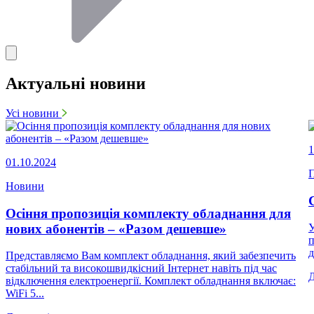
Актуальні новини
Усі новини
1
01.10.2024
П
Новини
Осіння пропозиція комплекту обладнання для
нових абонентів – «Разом дешевше»
У
п
д
Представляємо Вам комплект обладнання, який забезпечить
стабільний та високошвидкісний Інтернет навіть під час
відключення електроенергії. Комплект обладнання включає:
WiFi 5...