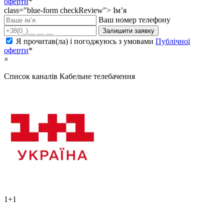
оферти
*
class="blue-form checkReview">
Ім’я
Ваш номер телефону
Залишити заявку
Я прочитав(ла) і погоджуюсь з умовами
Публічної
оферти
*
×
Список каналів
Кабельне телебачення
1+1