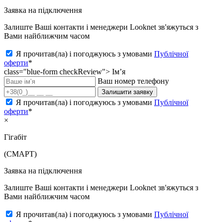
Заявка на підключення
Залиште Ваші контакти і менеджери Looknet зв'яжуться з
Вами найближчим часом
Я прочитав(ла) і погоджуюсь з умовами
Публічної
оферти
*
class="blue-form checkReview">
Ім’я
Ваш номер телефону
Залишити заявку
Я прочитав(ла) і погоджуюсь з умовами
Публічної
оферти
*
×
Гігабіт
(СМАРТ)
Заявка на підключення
Залиште Ваші контакти і менеджери Looknet зв'яжуться з
Вами найближчим часом
Я прочитав(ла) і погоджуюсь з умовами
Публічної