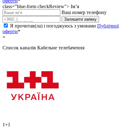
оферти
*
class="blue-form checkReview">
Ім’я
Ваш номер телефону
Залишити заявку
Я прочитав(ла) і погоджуюсь з умовами
Публічної
оферти
*
×
Список каналів
Кабельне телебачення
1+1