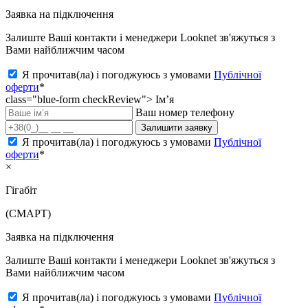
Заявка на підключення
Залиште Ваші контакти і менеджери Looknet зв'яжуться з
Вами найближчим часом
Я прочитав(ла) і погоджуюсь з умовами
Публічної
оферти
*
class="blue-form checkReview">
Ім’я
Ваш номер телефону
Залишити заявку
Я прочитав(ла) і погоджуюсь з умовами
Публічної
оферти
*
×
Гігабіт
(СМАРТ)
Заявка на підключення
Залиште Ваші контакти і менеджери Looknet зв'яжуться з
Вами найближчим часом
Я прочитав(ла) і погоджуюсь з умовами
Публічної