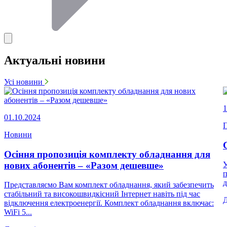
Актуальні новини
Усі новини
1
01.10.2024
П
Новини
Осіння пропозиція комплекту обладнання для
нових абонентів – «Разом дешевше»
У
п
д
Представляємо Вам комплект обладнання, який забезпечить
стабільний та високошвидкісний Інтернет навіть під час
відключення електроенергії. Комплект обладнання включає:
WiFi 5...