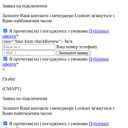
Заявка на підключення
Залиште Ваші контакти і менеджери Looknet зв'яжуться з
Вами найближчим часом
Я прочитав(ла) і погоджуюсь з умовами
Публічної
оферти
*
class="blue-form checkReview">
Ім’я
Ваш номер телефону
Залишити заявку
Я прочитав(ла) і погоджуюсь з умовами
Публічної
оферти
*
×
Гігабіт
(СМАРТ)
Заявка на підключення
Залиште Ваші контакти і менеджери Looknet зв'яжуться з
Вами найближчим часом
Я прочитав(ла) і погоджуюсь з умовами
Публічної