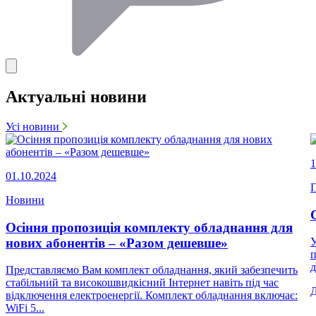
Актуальні новини
Усі новини
1
01.10.2024
П
Новини
Осіння пропозиція комплекту обладнання для
нових абонентів – «Разом дешевше»
У
п
д
Представляємо Вам комплект обладнання, який забезпечить
стабільний та високошвидкісний Інтернет навіть під час
відключення електроенергії. Комплект обладнання включає:
WiFi 5...