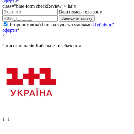
оферти
*
class="blue-form checkReview">
Ім’я
Ваш номер телефону
Залишити заявку
Я прочитав(ла) і погоджуюсь з умовами
Публічної
оферти
*
×
Список каналів
Кабельне телебачення
1+1