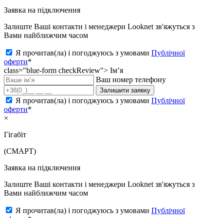
Заявка на підключення
Залиште Ваші контакти і менеджери Looknet зв'яжуться з
Вами найближчим часом
Я прочитав(ла) і погоджуюсь з умовами
Публічної
оферти
*
class="blue-form checkReview">
Ім’я
Ваш номер телефону
Залишити заявку
Я прочитав(ла) і погоджуюсь з умовами
Публічної
оферти
*
×
Гігабіт
(СМАРТ)
Заявка на підключення
Залиште Ваші контакти і менеджери Looknet зв'яжуться з
Вами найближчим часом
Я прочитав(ла) і погоджуюсь з умовами
Публічної