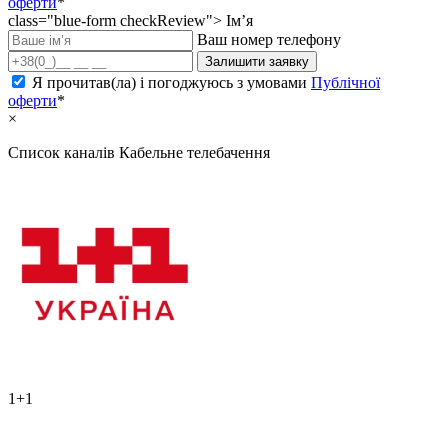
оферти
*
class="blue-form checkReview">
Ім’я
Ваш номер телефону
Залишити заявку
Я прочитав(ла) і погоджуюсь з умовами
Публічної
оферти
*
×
Список каналів
Кабельне телебачення
1+1