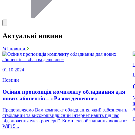
Актуальні новини
Усі новини
1
01.10.2024
П
Новини
Осіння пропозиція комплекту обладнання для
нових абонентів – «Разом дешевше»
У
п
д
Представляємо Вам комплект обладнання, який забезпечить
стабільний та високошвидкісний Інтернет навіть під час
відключення електроенергії. Комплект обладнання включає:
WiFi 5...