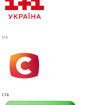
1+1
СТБ