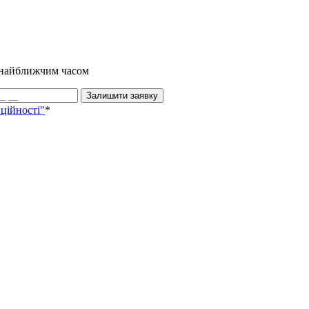
и найближчим часом
Залишити заявку
ційності"
*