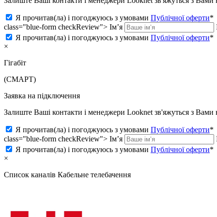
Залиште Ваші контакти і менеджери Looknet зв'яжуться з Вам
Я прочитав(ла) і погоджуюсь з умовами
Публічної оферти
*
class="blue-form checkReview">
Ім’я
Я прочитав(ла) і погоджуюсь з умовами
Публічної оферти
*
×
Гігабіт
(СМАРТ)
Заявка на підключення
Залиште Ваші контакти і менеджери Looknet зв'яжуться з Вам
Я прочитав(ла) і погоджуюсь з умовами
Публічної оферти
*
class="blue-form checkReview">
Ім’я
Я прочитав(ла) і погоджуюсь з умовами
Публічної оферти
*
×
Список каналів
Кабельне телебачення